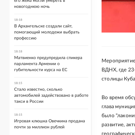
его жена могли умереть в
новогоднюю ночь
18:18
В Архангельске создали сайт,
помогающий молодежи выбрать
профессию
18:18
Матвиенко предупредила спикера
Мероприятие 
парламента Армении о
ВДНХ, где 23
губительности курса на ЕС
столицы Куба
18:15
Стало известно, сколько
автомобилей задействовано в работе
Во время обс
такси в России
глава муници
было "лакони
18:15
Игровая клюшка Овечкина продана
развитие, ак
почти за миллион рублей
географическ