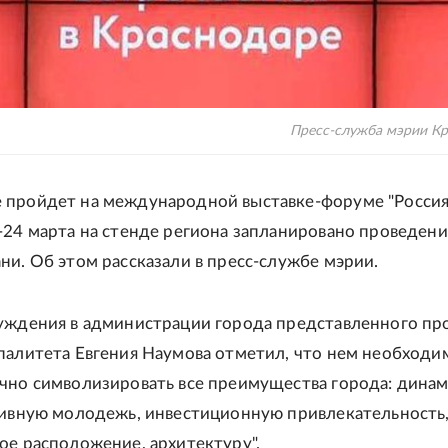
Пресс-служба мэрии К
пройдет на международной выставке-форуме "Россия
-24 марта на стенде региона запланировано проведен
ни. Об этом рассказали в пресс-службе мэрии.
уждения в администрации города представленного пр
палитета Евгения Наумова отметил, что нем необходи
чно символизировать все преимущества города: дина
тивную молодежь, инвестиционную привлекательность
ое расположение, архитектуру".