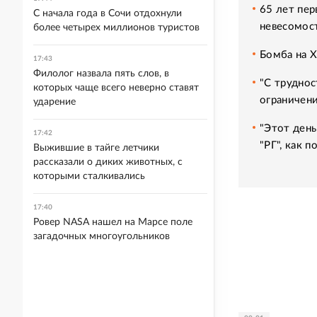
65 лет пер
С начала года в Сочи отдохнули
невесомос
более четырех миллионов туристов
Бомба на 
17:43
Филолог назвала пять слов, в
"С труднос
которых чаще всего неверно ставят
ограничени
ударение
"Этот день
17:42
"РГ", как 
Выжившие в тайге летчики
рассказали о диких животных, с
которыми сталкивались
17:40
Ровер NASA нашел на Марсе поле
загадочных многоугольников