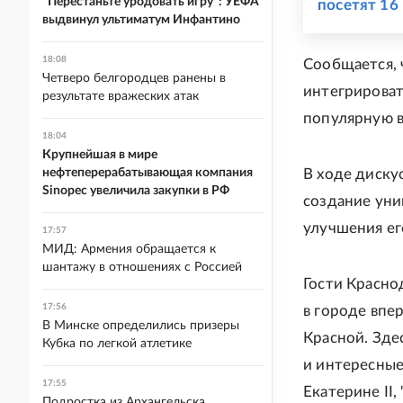
"Перестаньте уродовать игру": УЕФА
посетят 16
выдвинул ультиматум Инфантино
18:08
Сообщается,
Четверо белгородцев ранены в
интегрироват
результате вражеских атак
популярную в
18:04
Крупнейшая в мире
нефтеперерабатывающая компания
В ходе дискус
Sinopec увеличила закупки в РФ
создание уни
улучшения е
17:57
МИД: Армения обращается к
шантажу в отношениях с Россией
Гости Красно
17:56
в городе впе
В Минске определились призеры
Красной. Зде
Кубка по легкой атлетике
и интересные
17:55
Екатерине II
Подростка из Архангельска