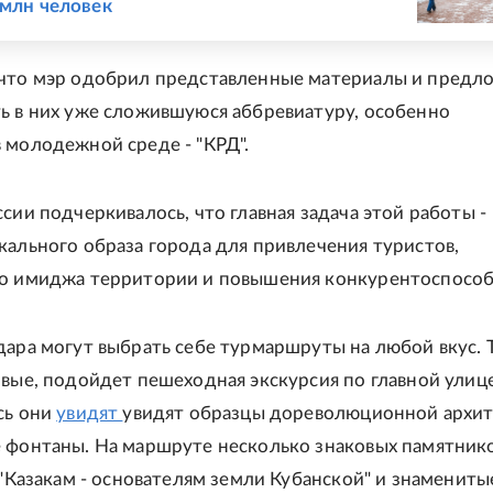
 млн человек
 что мэр одобрил представленные материалы и предл
ь в них уже сложившуюся аббревиатуру, особенно
 молодежной среде - "КРД".
сии подчеркивалось, что главная задача этой работы -
кального образа города для привлечения туристов,
го имиджа территории и повышения конкурентоспособ
дара могут выбрать себе турмаршруты на любой вкус. Т
рвые, подойдет пешеходная экскурсия по главной улице
сь они
увидят
увидят образцы дореволюционной архи
 фонтаны. На маршруте несколько знаковых памятнико
, "Казакам - основателям земли Кубанской" и знамениты