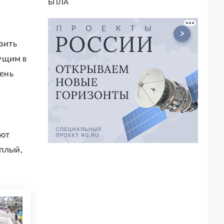
БПЛА
зить
ущим в
ень
уют
еплый,