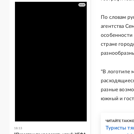
По словам ру
агентства Се
особенности 
стране горо
разнообразн
"В логотипе м
расходящиеся
разные возмо
южный и гост
ЧИТАЙТЕ ТАКЖ
Туристы тя
18:13