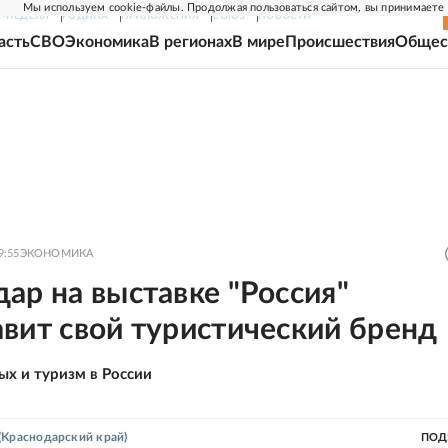
Мы используем cookie-файлы. Продолжая пользоваться сайтом, вы принимаете
Г-НЕДЕЛЯ
РОДИНА
ПРИЛОЖЕНИЯ
СОЮЗ
НОВОСТИ
асть
СВО
Экономика
В регионах
В мире
Происшествия
Общес
9:55
ЭКОНОМИКА
ар на выставке "Россия"
вит свой туристический бренд
ых и туризм в России
(Краснодарский край)
ПОД