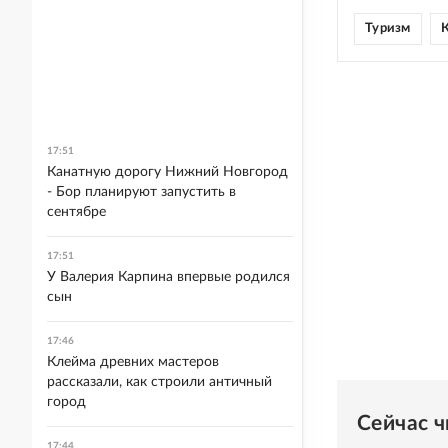
Туризм
К
17:51
Канатную дорогу Нижний Новгород
- Бор планируют запустить в
сентябре
17:51
У Валерия Карпина впервые родился
сын
17:46
Клейма древних мастеров
рассказали, как строили античный
город
Сейчас 
17:44