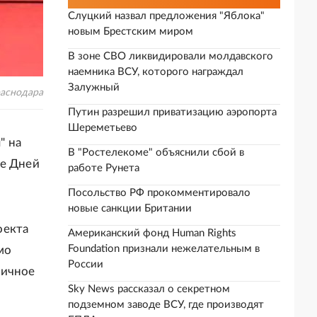
Слуцкий назвал предложения "Яблока"
новым Брестским миром
В зоне СВО ликвидировали молдавского
наемника ВСУ, которого награждал
Залужный
раснодара
Путин разрешил приватизацию аэропорта
Шереметьево
" на
В "Ростелекоме" объяснили сбой в
ие Дней
работе Рунета
Посольство РФ прокомментировало
новые санкции Британии
оекта
Американский фонд Human Rights
Foundation признали нежелательным в
мо
России
мичное
Sky News рассказал о секретном
,
подземном заводе ВСУ, где производят