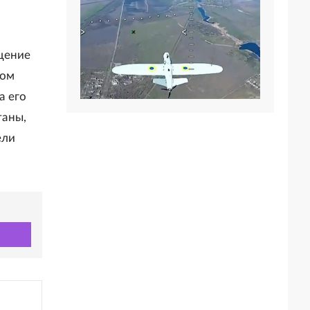
щение
том
а его
таны,
ели