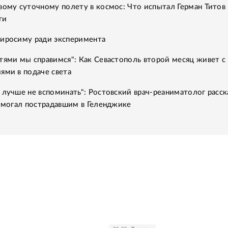
вому суточному полету в космос: Что испытал Герман Титов 
ти
Хиросиму ради эксперимента
тями мы справимся": Как Севастополь второй месяц живет с
ями в подаче света
 лучше не вспоминать": Ростовский врач-реаниматолог расск
помогал пострадавшим в Геленджике