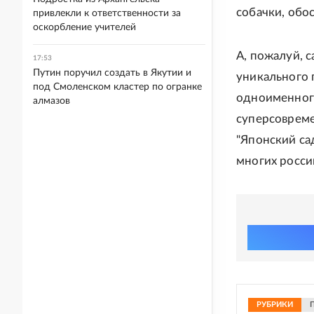
собачки, обо
привлекли к ответственности за
оскорбление учителей
А, пожалуй, 
17:53
Путин поручил создать в Якутии и
уникального 
под Смоленском кластер по огранке
одноименного
алмазов
суперсовреме
"Японский са
многих росси
РУБРИКИ