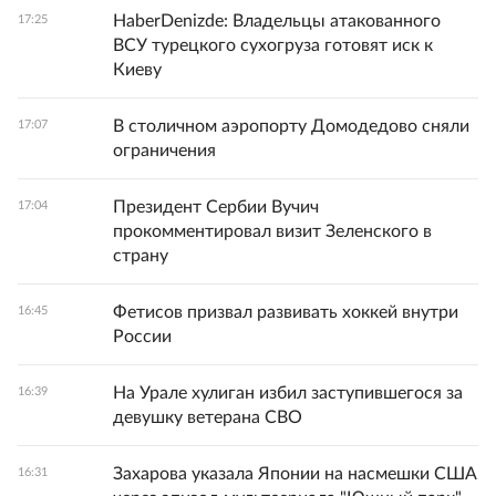
HaberDenizde: Владельцы атакованного
17:25
ВСУ турецкого сухогруза готовят иск к
Киеву
В столичном аэропорту Домодедово сняли
17:07
ограничения
Президент Сербии Вучич
17:04
прокомментировал визит Зеленского в
страну
Фетисов призвал развивать хоккей внутри
16:45
России
На Урале хулиган избил заступившегося за
16:39
девушку ветерана СВО
Захарова указала Японии на насмешки США
16:31