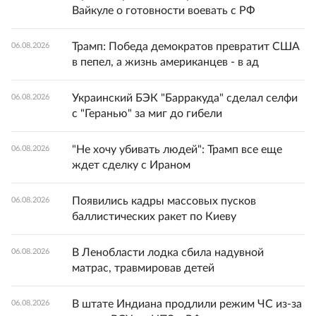
Вайкуле о готовности воевать с РФ
Трамп: Победа демократов превратит США
06.08.2026
в пепел, а жизнь американцев - в ад
Украинский БЭК "Барракуда" сделал селфи
06.08.2026
с "Геранью" за миг до гибели
"Не хочу убивать людей": Трамп все еще
06.08.2026
ждет сделку с Ираном
Появились кадры массовых пусков
06.08.2026
баллистических ракет по Киеву
В Ленобласти лодка сбила надувной
06.08.2026
матрас, травмировав детей
В штате Индиана продлили режим ЧС из-за
06.08.2026