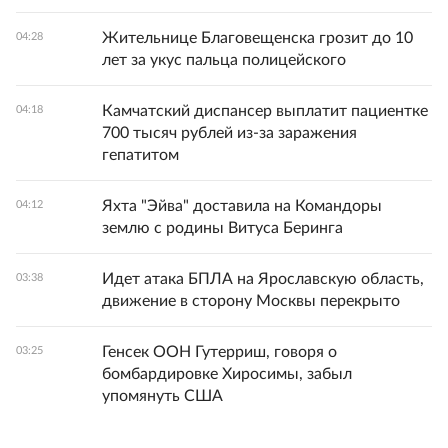
Жительнице Благовещенска грозит до 10
04:28
лет за укус пальца полицейского
Камчатский диспансер выплатит пациентке
04:18
700 тысяч рублей из-за заражения
гепатитом
Яхта "Эйва" доставила на Командоры
04:12
землю с родины Витуса Беринга
Идет атака БПЛА на Ярославскую область,
03:38
движение в сторону Москвы перекрыто
Генсек ООН Гутерриш, говоря о
03:25
бомбардировке Хиросимы, забыл
упомянуть США