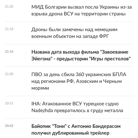
МИД Болгарии вызвал посла Украины из-за
21:20
взрыва дрона ВСУ на территории страны
Дроны были замечены над немецким
21:18
военным объектом на западе ФРГ
Названа дата выхода фильма "Завоевание
21:16
Эйегона" - предыстории "Игры престолов"
ПВО за день сбила 360 украинских БПЛА
21:00
над регионами РФ, Азовским и Черным
морями
IHA: Атакованное ВСУ турецкое судно
20:51
Nadezhda превратилось в груду металла
Байопик "Тони" с Антонио Бандерасом
20:42
получил дублированный трейлер