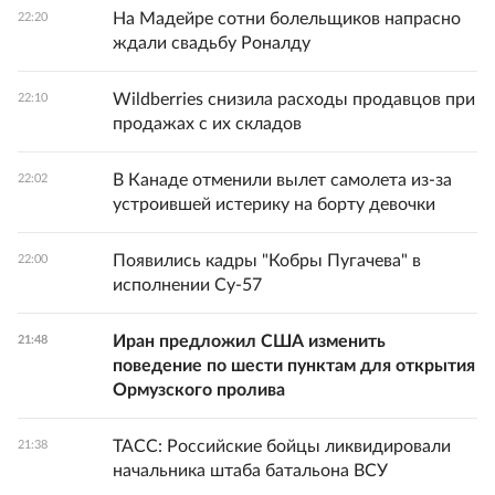
На Мадейре сотни болельщиков напрасно
22:20
ждали свадьбу Роналду
Wildberries снизила расходы продавцов при
22:10
продажах с их складов
В Канаде отменили вылет самолета из-за
22:02
устроившей истерику на борту девочки
Появились кадры "Кобры Пугачева" в
22:00
исполнении Су-57
Иран предложил США изменить
21:48
поведение по шести пунктам для открытия
Ормузского пролива
ТАСС: Российские бойцы ликвидировали
21:38
начальника штаба батальона ВСУ