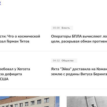
2
05:00
Власть
сти: Что о космической
Операторы БПЛА вычисляют л
зал Герман Титов
цели, раскрывая обман против
04:12
Общество
ебовал у Хегсета
Яхта "Эйва" доставила на Ком
-за дефицита
землю с родины Витуса Беринг
в США