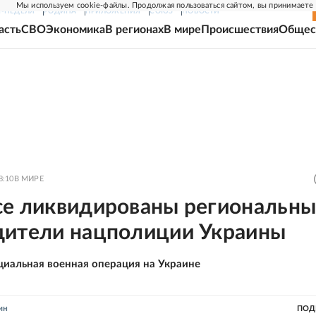
Мы используем cookie-файлы. Продолжая пользоваться сайтом, вы принимаете
Г-НЕДЕЛЯ
РОДИНА
ПРИЛОЖЕНИЯ
СОЮЗ
НОВОСТИ
асть
СВО
Экономика
В регионах
В мире
Происшествия
Общес
8:10
В МИРЕ
се ликвидированы региональн
дители нацполиции Украины
циальная военная операция на Украине
ин
ПОД