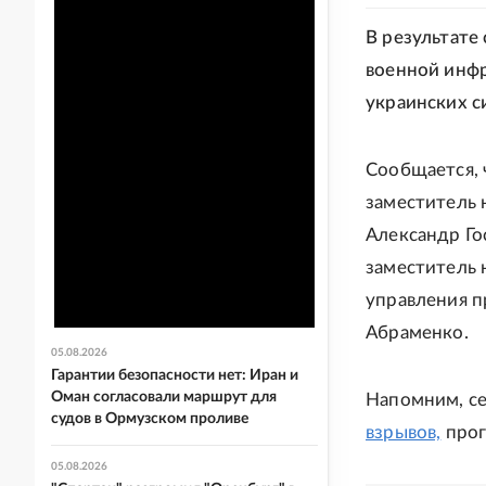
В результате
военной инфр
украинских с
Сообщается, 
заместитель 
Александр Го
заместитель 
управления 
Абраменко.
05.08.2026
Гарантии безопасности нет: Иран и
Оман согласовали маршрут для
Напомним, с
судов в Ормузском проливе
взрывов,
прог
05.08.2026