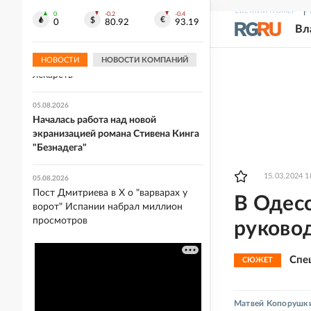
Киеву
СВЕЖИЙ НОМЕР
Р
0
-0.2
-0.4
0
80.92
93.19
Вл
05.08.2026
Комиссия Минздрава рекомендовала
НОВОСТИ
НОВОСТИ КОМПАНИЙ
расширить перечень важнейших
лекарств
05.08.2026
Началась работа над новой
экранизацией романа Стивена Кинга
"Безнадега"
15.03.2024 1
05.08.2026
Пост Дмитриева в X о "варварах у
В Одес
ворот" Испании набрал миллион
просмотров
руково
Спе
СЮЖЕТ
Матвей Копорушк