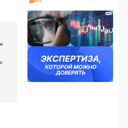
Фото
на
а