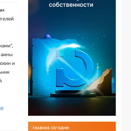
ам
ителей
нами",
раины
юхин и
ьник
й
ии
ГЛАВНОЕ СЕГОДНЯ: