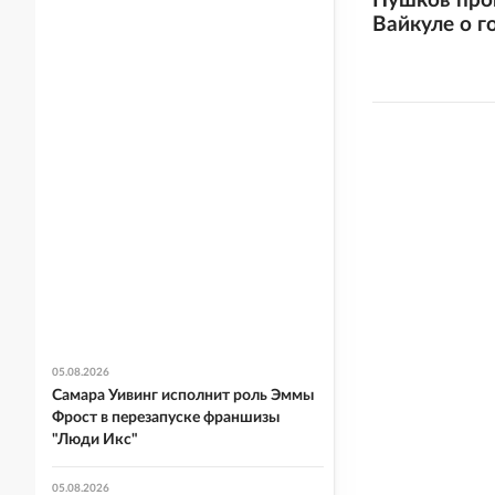
Пушков про
Вайкуле о г
05.08.2026
Самара Уивинг исполнит роль Эммы
Фрост в перезапуске франшизы
"Люди Икс"
05.08.2026