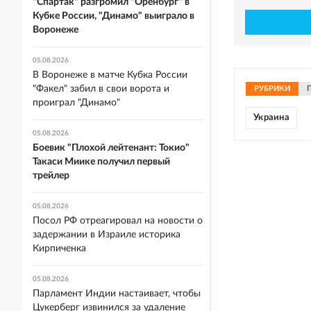
"Спартак" разгромил "Оренбург" в
Кубке России, "Динамо" выиграло в
Воронеже
05.08.2026
В Воронеже в матче Кубка России
"Факел" забил в свои ворота и
РУБРИКИ
проиграл "Динамо"
Украина
05.08.2026
Боевик "Плохой лейтенант: Токио"
Такаси Миике получил первый
трейлер
05.08.2026
Посол РФ отреагировал на новости о
задержании в Израиле историка
Кирпиченка
05.08.2026
Парламент Индии настаивает, чтобы
Цукерберг извинился за удаление