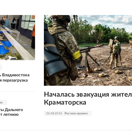
ь Владивостока
 перезагрузка
Началась эвакуация жител
Краматорска
во
нты Дальнего
06.08.2026
Русское оружие
ят летнюю