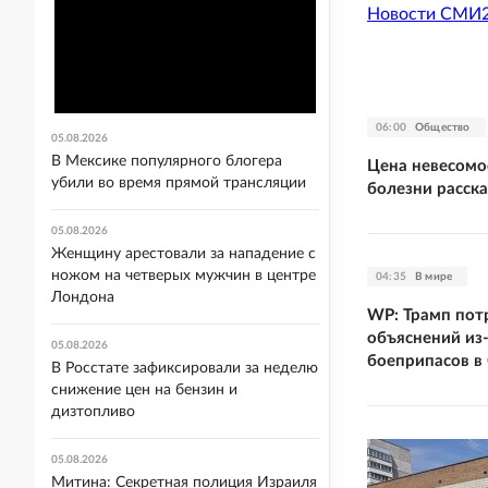
Новости СМИ
06:00
Общество
05.08.2026
В Мексике популярного блогера
Цена невесомо
убили во время прямой трансляции
болезни расска
05.08.2026
Женщину арестовали за нападение с
ножом на четверых мужчин в центре
04:35
В мире
Лондона
WP: Трамп потр
объяснений из
05.08.2026
боеприпасов 
В Росстате зафиксировали за неделю
снижение цен на бензин и
дизтопливо
05.08.2026
Митина: Секретная полиция Израиля