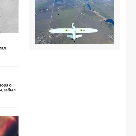
тал
воря о
, забыл