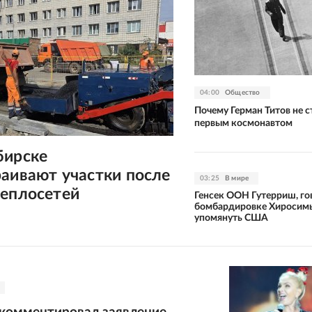
04:00
Общество
Почему Герман Титов не с
первым космонавтом
бирске
аивают участки после
03:25
В мире
теплосетей
Генсек ООН Гутерриш, го
бомбардировке Хиросимы
упомянуть США