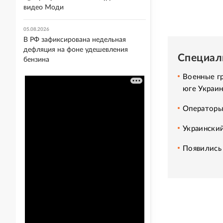
видео Моди
05.08.2026
В РФ зафиксирована недельная
дефляция на фоне удешевления
Специал
бензина
Военные гр
юге Украи
Операторы
Украинский
Появились 