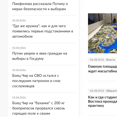
Памфилова рассказала Путину о
мерах безопасности к выборам
05.08.2026
"Где же кружка": как и для чего
появились первые подстаканники в
автомобиле
05.08.2026
Путин уверен в явке граждан на
выборы в Госдуму
06.08.2026
Власть
Главную площад
05.08.2026
ждет масштабная
Боец Чир на СВО остался с
последним патроном и спас
сослуживцев
06.08.2026
Общест
Как и где студе
05.08.2026
Востока проход
Боец Чир на "буханке" с 200 кг
практику
боеприпасов прорвался сквозь
горящее поле к своим