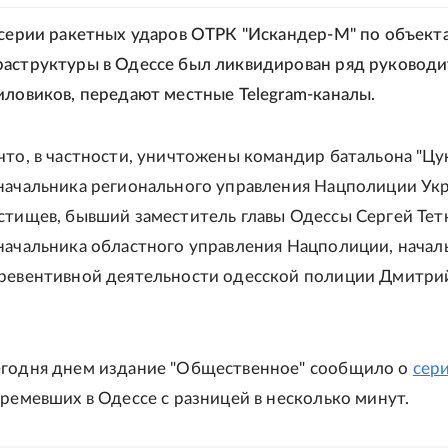
 серии ракетных ударов ОТРК "Искандер-М" по объект
аструктуры в Одессе был ликвидирован ряд руковод
иловиков, передают местные Telegram-каналы.
что, в частности, уничтожены командир батальона "Цу
начальника регионального управления Нацполиции Ук
стищев, бывший заместитель главы Одессы Сергей Тет
начальника областного управления Нацполиции, начал
превентивной деятельности одесской полиции Дмитри
егодня днем издание "Общественное" сообщило о
сер
ремевших в Одессе с разницей в несколько минут.