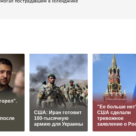
помогал пострадавшим в Геленджике
горел".
"Ее больше нет"
США: Иран готовит
США сделали
 после
100-тысячную
тревожное
армию для Украины
заявление о Ро