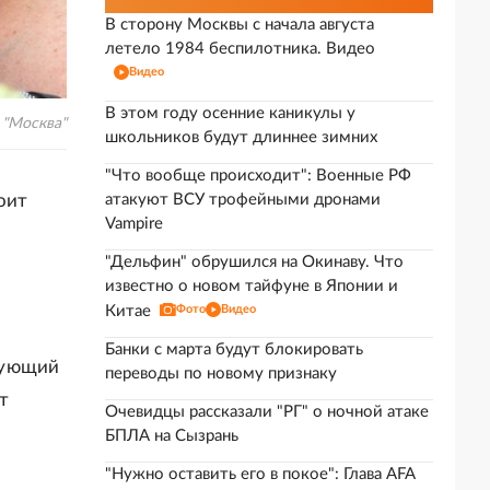
В сторону Москвы с начала августа
летело 1984 беспилотника. Видео
Видео
В этом году осенние каникулы у
 "Москва"
школьников будут длиннее зимних
"Что вообще происходит": Военные РФ
оит
атакуют ВСУ трофейными дронами
Vampire
"Дельфин" обрушился на Окинаву. Что
известно о новом тайфуне в Японии и
Китае
Фото
Видео
Банки с марта будут блокировать
рующий
переводы по новому признаку
т
Очевидцы рассказали "РГ" о ночной атаке
БПЛА на Сызрань
"Нужно оставить его в покое": Глава AFA