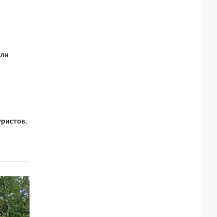
или
уристов,