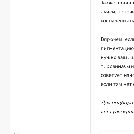
Также причин
лучей, непра
воспаления н
Впрочем, есл
пигментацию. 
нужно защища
тирозиназы и
советует нан
если там нет 
Для подбора 
консультиров