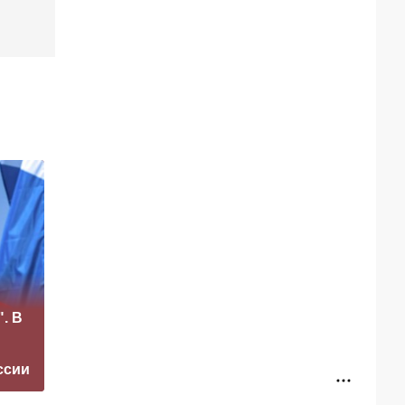
«Это конец всего»:
. В
Захарова
Маск сделал
прокомментировал
неожиданное
а фестиваль в
заявление о
ссии
Юрмале
завершении СВО