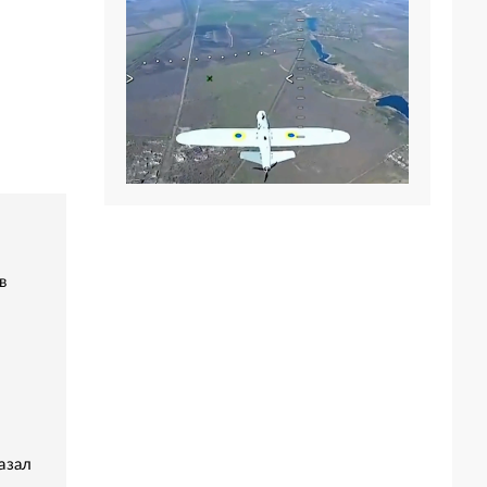
в
азал