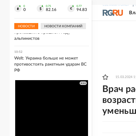
Россия вернулась в мировой
СВЕЖИЙ НОМЕР
Р
скейтбординг с флагом и гимном
0
0.75
0.77
0
82.16
94.83
Вл
10:57
В Непале обнаружили пять тел
НОВОСТИ
НОВОСТИ КОМПАНИЙ
пропавших в прошлом году
альпинистов
10:52
Welt: Украина больше не может
противостоять ракетным ударам ВС
РФ
15.03.2024 1
Врач ра
возраст
уменьш