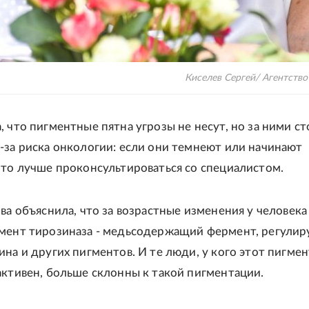
Киселев Сергей/ Агентство
, что пигментные пятна угрозы не несут, но за ними ст
-за риска онкологии: если они темнеют или начинают
 то лучше проконсультироваться со специалистом.
ова объяснила, что за возрастные изменения у человека
рмент тирозиназа - медьсодержащий фермент, регули
ина и других пигментов. И те люди, у кого этот пигмен
активен, больше склонны к такой пигментации.