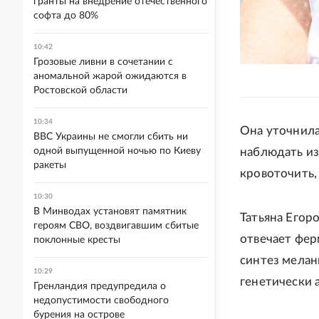
гранты на внедрение отечественного
софта до 80%
10:42
Грозовые ливни в сочетании с
аномальной жарой ожидаются в
Ростовской области
10:34
Она уточнила
ВВС Украины не смогли сбить ни
одной выпущенной ночью по Киеву
наблюдать из
ракеты
кровоточить,
10:30
В Минводах установят памятник
Татьяна Егор
героям СВО, воздвигавшим сбитые
отвечает фе
поклонные кресты
синтез мелан
10:29
генетически 
Гренландия предупредила о
недопустимости свободного
бурения на острове