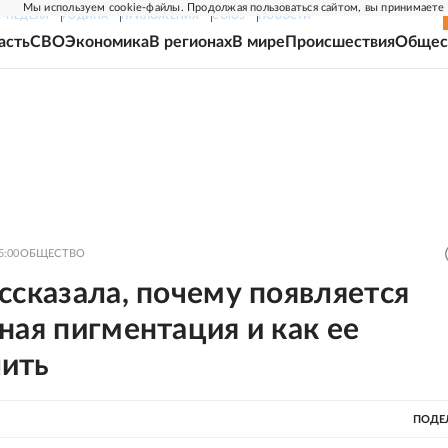
Мы используем cookie-файлы. Продолжая пользоваться сайтом, вы принимаете
Г-НЕДЕЛЯ
РОДИНА
ПРИЛОЖЕНИЯ
СОЮЗ
НОВОСТИ
асть
СВО
Экономика
В регионах
В мире
Происшествия
Общес
5:00
ОБЩЕСТВО
ссказала, почему появляется
ная пигментация и как ее
ить
ПОДЕ