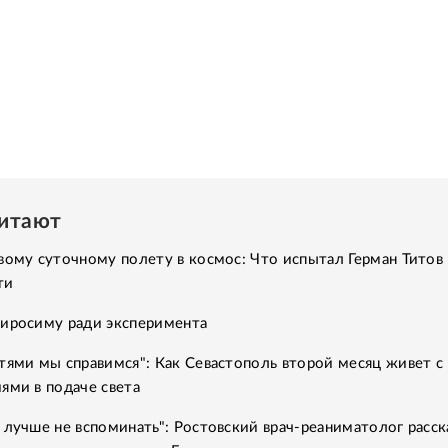
читают
вому суточному полету в космос: Что испытал Герман Титов 
ти
Хиросиму ради эксперимента
тями мы справимся": Как Севастополь второй месяц живет с
ями в подаче света
 лучше не вспоминать": Ростовский врач-реаниматолог расск