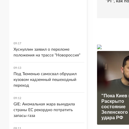
"РГ", как 
09:17
Хуснуллин заявил о переломе
положения на трассе "Новороссия"
09:13
Под Тюменью самосвал обрушил
кузовом надземный пешеходный
переход
"Пока Киев 
09:12
Раскрыто
GIE: Аномальная жара вынудила
состояние
страны ЕС рекордно потратить
Зеленского
запасы газа
удара РФ
09:11