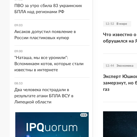
ПВО за утро сбила 83 украинских
БПЛА над регионами РФ
12:52
В мире
09:03
Аксаков допустил появление в
Что известно 
России пластиковых купюр
обрушился на 
09:00
"Наташа, мы все уронили":
Вспоминаем котов, которые стали
12:44
Экономика
известны в интернете
Эксперт Юшков
замерзнут, но 
08:53
газ
Два человека пострадали в
результате атаки БПЛА ВСУ в
Липецкой области