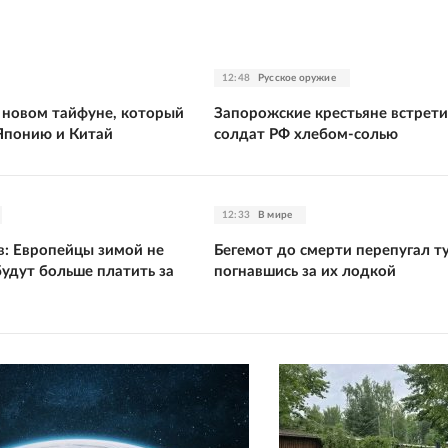
12:48
Русское оружие
о новом тайфуне, который
Запорожские крестьяне встрет
Японию и Китай
солдат РФ хлебом-солью
12:33
В мире
: Европейцы зимой не
Бегемот до смерти перепугал т
будут больше платить за
погнавшись за их лодкой