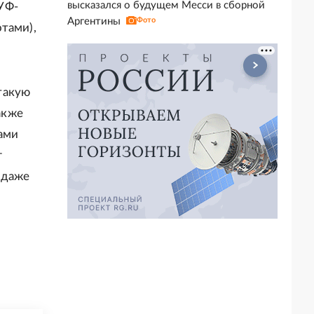
высказался о будущем Месси в сборной
УФ-
Аргентины
Фото
тами),
такую
акже
ами
г
 даже