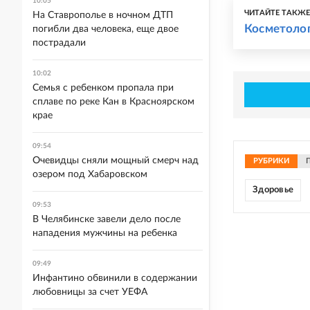
10:05
ЧИТАЙТЕ ТАКЖ
На Ставрополье в ночном ДТП
Косметолог
погибли два человека, еще двое
пострадали
10:02
Семья с ребенком пропала при
сплаве по реке Кан в Красноярском
крае
09:54
Очевидцы сняли мощный смерч над
РУБРИКИ
озером под Хабаровском
Здоровье
09:53
В Челябинске завели дело после
нападения мужчины на ребенка
09:49
Инфантино обвинили в содержании
любовницы за счет УЕФА