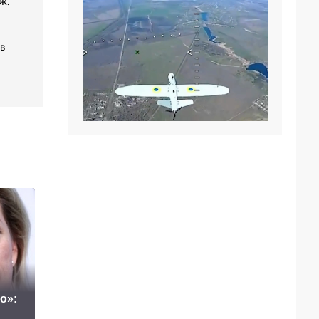
ж.
в
о»:
Маск сделал