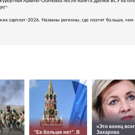
курортная Архипо-Осиповка после налета дронов ВСУ на пля
"РГ"
ких зарплат-2026. Названы регионы, где платят больше, чем 
«Это конец всег
"Ее больше нет". В
Захарова