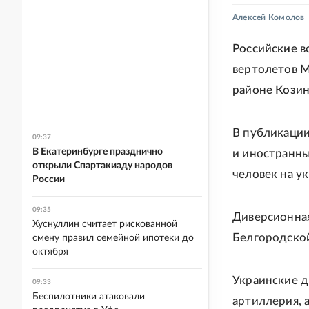
Алексей Комолов
Российские в
вертолетов М
районе Кози
В публикации
09:37
В Екатеринбурге празднично
и иностранны
открыли Спартакиаду народов
человек на у
России
09:35
Диверсионная
Хуснуллин считает рискованной
Белгородской
смену правил семейной ипотеки до
октября
Украинские д
09:33
Беспилотники атаковали
артиллерия, 