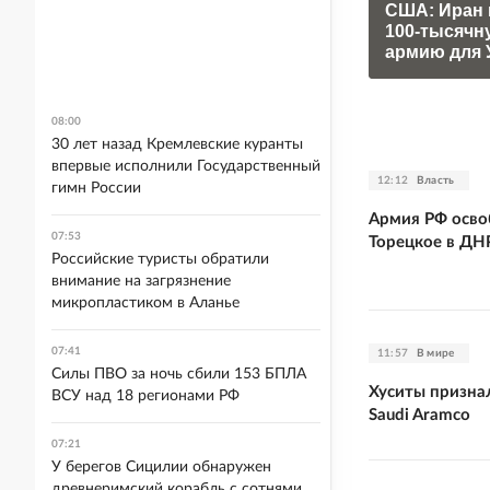
США: Иран 
100-тысячн
армию для 
08:00
30 лет назад Кремлевские куранты
впервые исполнили Государственный
12:12
Власть
гимн России
Армия РФ осво
07:53
Торецкое в ДН
Российские туристы обратили
внимание на загрязнение
микропластиком в Аланье
07:41
11:57
В мире
Силы ПВО за ночь сбили 153 БПЛА
Хуситы призна
ВСУ над 18 регионами РФ
Saudi Aramco
07:21
У берегов Сицилии обнаружен
древнеримский корабль с сотнями