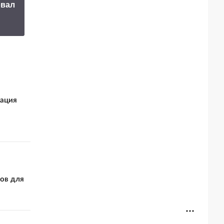
овал
неожиданное
Путин озвучил
заявление о
итоговый план СВ
завершении СВО
зация
ов для