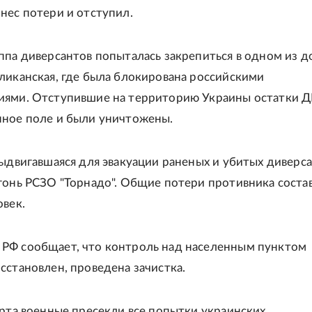
нес потери и отступил.
ппа диверсантов попыталась закрепиться в одном из д
ликанская, где была блокирована российскими
иями. Отступившие на территорию Украины остатки Д
ное поле и были уничтожены.
выдвигавшаяся для эвакуации раненых и убитых диверса
гонь РСЗО "Торнадо". Общие потери противника соста
овек.
РФ сообщает, что контроль над населенным пунктом
сстановлен, проведена зачистка.
арта военные пресекли все попытки украинских