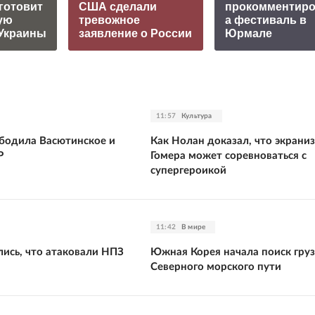
готовит
США сделали
прокомментир
ую
тревожное
а фестиваль в
Украины
заявление о России
Юрмале
11:57
Культура
бодила Васютинское и
Как Нолан доказал, что экрани
Р
Гомера может соревноваться с
супергероикой
11:42
В мире
лись, что атаковали НПЗ
Южная Корея начала поиск груз
Северного морского пути