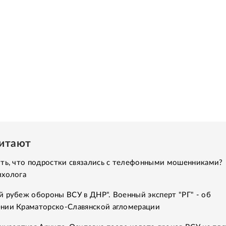
читают
ить, что подростки связались с телефонными мошенниками?
ихолога
 рубеж обороны ВСУ в ДНР". Военный эксперт "РГ" - об
нии Краматорско-Славянской агломерации