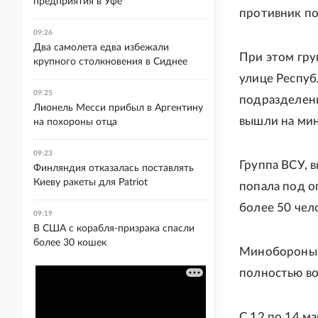
предприятия в Уфе
противник по
09:26
Два самолета едва избежали
При этом гру
крупного столкновения в Сиднее
улице Респуб
09:25
подразделен
Лионель Месси прибыл в Аргентину
вышли на мин
на похороны отца
09:23
Группа ВСУ, 
Финляндия отказалась поставлять
Киеву ракеты для Patriot
попала под о
более 50 чел
09:19
В США с корабля-призрака спасли
более 30 кошек
Минобороны 
полностью во
С 12 по 14 м