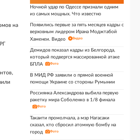
Ночной удар по Одессе признали одним
из самых мощных. Что известно
омов на
Появились первые за пять месяцев кадры с
верховным лидером Ирана Моджтабой
Видео
Хаменеи. Видео
РГ
Демидов показал кадры из Белгорода,
который подвергся массированной атаке
БПЛА
Фото
нтов,
В МИД РФ заявили о прямой военной
вили
помощи Украине со стороны Румынии
Россиянка Александрова выбила первую
ракетку мира Соболенко в 1/8 финала
Фото
Такаити промолчала, а мэр Нагасаки
сказал, кто сбросил атомную бомбу на
город
Фото