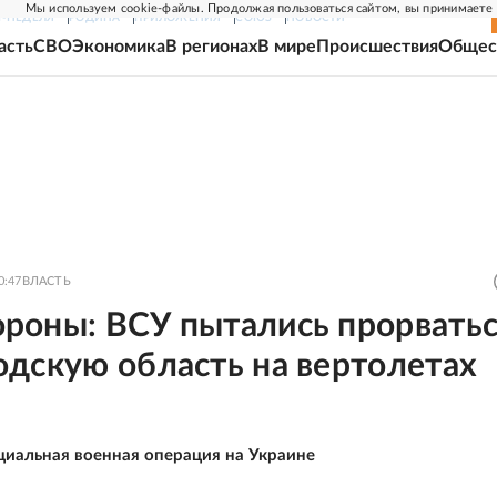
Мы используем cookie-файлы. Продолжая пользоваться сайтом, вы принимаете
Г-НЕДЕЛЯ
РОДИНА
ПРИЛОЖЕНИЯ
СОЮЗ
НОВОСТИ
асть
СВО
Экономика
В регионах
В мире
Происшествия
Общес
0:47
ВЛАСТЬ
роны: ВСУ пытались прорватьс
одскую область на вертолетах
циальная военная операция на Украине