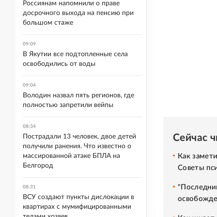
Россиянам напомнили о праве
досрочного выхода на пенсию при
большом стаже
09:09
В Якутии все подтопленные села
освободились от воды
09:04
Володин назвал пять регионов, где
полностью запретили вейпы
08:34
Сейчас 
Пострадали 13 человек, двое детей
получили ранения. Что известно о
Как замет
массированной атаке БПЛА на
Белгород
Советы пс
"Последний
08:31
ВСУ создают пункты дислокации в
освобожде
квартирах с мумифицированными
телами хозяев