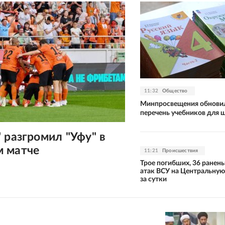
11:32
Общество
Минпросвещения обнови
перечень учебников для 
 разгромил "Уфу" в
 матче
11:21
Происшествия
Трое погибших, 36 ранены
атак ВСУ на Центральну
за сутки