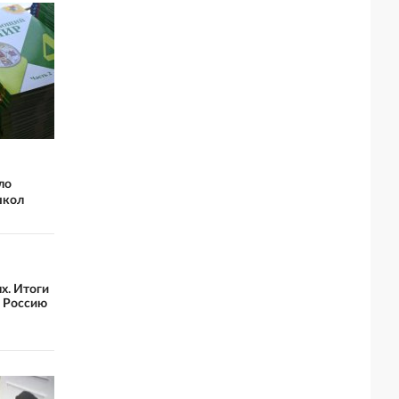
ло
школ
х. Итоги
ю Россию