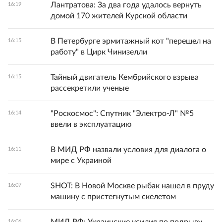
Лантратова: За два года удалось вернуть
16:19
домой 170 жителей Курской области
В Петербурге эрмитажный кот "перешел на
16:15
работу" в Цирк Чинизелли
Тайный двигатель Кембрийского взрыва
16:15
рассекретили ученые
"Роскосмос": Спутник "Электро-Л" №5
16:14
ввели в эксплуатацию
В МИД РФ назвали условия для диалога о
16:11
мире с Украиной
SHOT: В Новой Москве рыбак нашел в пруду
16:07
машину с пристегнутым скелетом
16:06