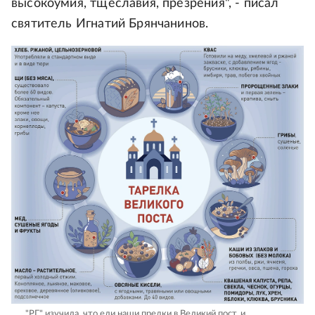
высокоумия, тщеславия, презрения", - писал
святитель Игнатий Брянчанинов.
"РГ" изучила, что ели наши предки в Великий пост, и