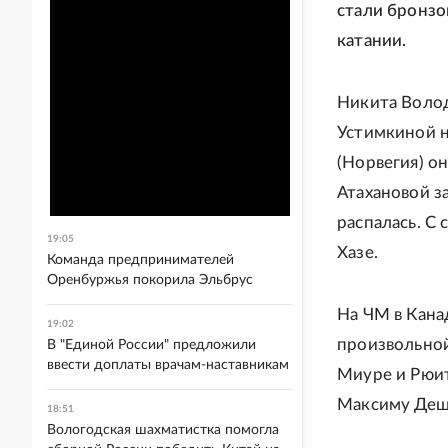
стали бронзо
катании.
Никита Волод
Устимкиной н
(Норвегия) о
Атахановой з
распалась. С
19:05
Хазе.
Команда предпринимателей
Оренбуржья покорила Эльбрус
На ЧМ в Кана
19:02
произвольной
В "Единой России" предложили
ввести доплаты врачам-наставникам
Миуре и Рюит
Максиму Деша
18:51
Вологодская шахматистка помогла