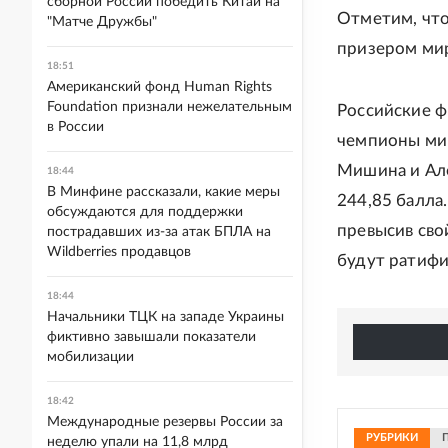
сборной России победить Китай на
Отметим, что
"Матче Дружбы"
призером мир
18:51
Американский фонд Human Rights
Foundation признали нежелательным
Российские ф
в России
чемпионы мир
Мишина и Але
18:44
В Минфине рассказали, какие меры
244,85 балла
обсуждаются для поддержки
превысив сво
пострадавших из-за атак БПЛА на
Wildberries продавцов
будут ратиф
18:44
Начальники ТЦК на западе Украины
фиктивно завышали показатели
мобилизации
18:42
Международные резервы России за
РУБРИКИ
неделю упали на 11,8 млрд