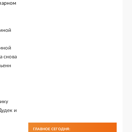
 парном
линой
миной
а снова
бьенн
Рику
Дудек и
ГЛАВНОЕ СЕГОДНЯ: