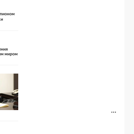
мпионом
ки
ения
им миром