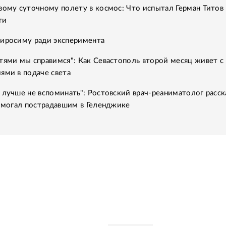
вому суточному полету в космос: Что испытал Герман Титов 
ти
Хиросиму ради эксперимента
тями мы справимся": Как Севастополь второй месяц живет с
ями в подаче света
 лучше не вспоминать": Ростовский врач-реаниматолог расск
помогал пострадавшим в Геленджике