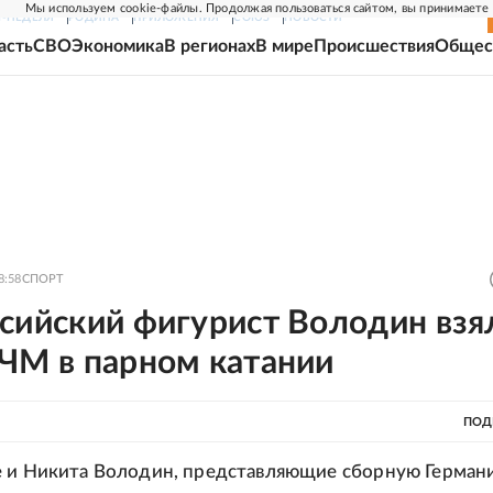
Мы используем cookie-файлы. Продолжая пользоваться сайтом, вы принимаете
Г-НЕДЕЛЯ
РОДИНА
ПРИЛОЖЕНИЯ
СОЮЗ
НОВОСТИ
асть
СВО
Экономика
В регионах
В мире
Происшествия
Общес
8:58
СПОРТ
сийский фигурист Володин взя
 ЧМ в парном катании
ПОД
 и Никита Володин, представляющие сборную Герман