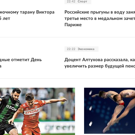
22:42
Спорт
ночному тарану Виктора
Российские прыгуны в воду зан
5 лет
третье место в медальном зачет
Париже
22:22
Экономика
дные отметит День
Доцент Алтухова рассказала, к
а
увеличить размер будущей пен