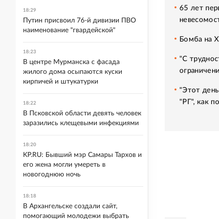
65 лет пер
18:29
невесомос
Путин присвоил 76-й дивизии ПВО
наименование "гвардейской"
Бомба на 
18:23
"С труднос
В центре Мурманска с фасада
ограничени
жилого дома осыпаются куски
кирпичей и штукатурки
"Этот день
"РГ", как 
18:22
В Псковской области девять человек
заразились клещевыми инфекциями
18:20
KP.RU: Бывший мэр Самары Тархов и
его жена могли умереть в
новогоднюю ночь
18:18
В Архангельске создали сайт,
помогающий молодежи выбрать