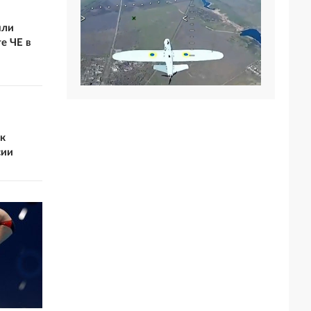
яли
е ЧЕ в
ак
сии