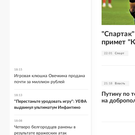
"Спартак"
примет "
22:01
Спорт
18:15
Игровая клюшка Овечкина продана
почти за миллион рублей
21:18
Власть
Путину по 
18:13
на добропо
"Перестаньте уродовать игру": УЕФА
выдвинул ультиматум Инфантино
18:08
Четверо белгородцев ранены в
результате вражеских атак