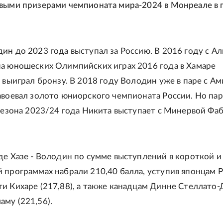
выми призерами чемпионата мира-2024 в Монреале в
ин до 2023 года выступал за Россию. В 2016 году с А
а юношеских Олимпийских играх 2016 года в Хамаре
н выиграл бронзу. В 2018 году Володин уже в паре с А
авоевал золото юниорского чемпионата России. Но пар
 сезона 2023/24 года Никита выступает с Минервой Фа
де Хазе - Володин по сумме выступлений в короткой и
 программах набрали 210,40 балла, уступив японцам 
и Кихаре (217,88), а также канадцам Динне Стеллато-
му (221,56).