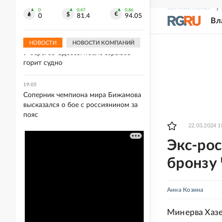
19:21
СВЕЖИЙ НОМЕР
Р
В Вологде под суд пойдет женщина,
0
0.47
0.86
0
81.4
94.05
Вл
убившая дочь семь лет назад
НОВОСТИ
НОВОСТИ КОМПАНИЙ
19:13
У берегов Одессы после взрывов
горит судно
19:05
Соперник чемпиона мира Бижамова
высказался о бое с россиянином за
пояс
22.03.2024 1
Экс-рос
бронзу
Анна Козина
Минерва Хазе