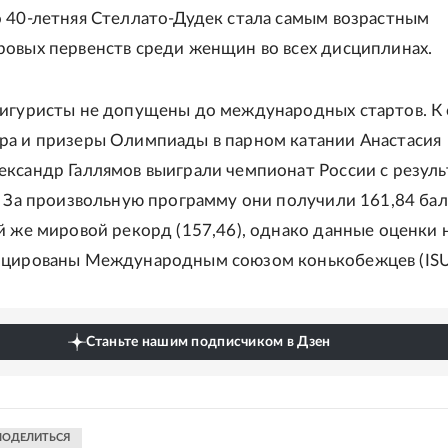
 40-летняя Стеллато-Дудек стала самым возрастным
овых первенств среди женщин во всех дисциплинах.
игуристы не допущены до международных стартов. К 
а и призеры Олимпиады в парном катании Анастасия
ксандр Галлямов выиграли чемпионат России с резул
. За произвольную программу они получили 161,84 бал
й же мировой рекорд (157,46), однако данные оценки 
ицированы Международным союзом конькобежцев (ISU
Станьте нашим подписчиком в Дзен
ПОДЕЛИТЬСЯ