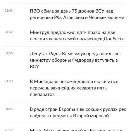
ПВО сбила за день 75 дронов ВСУ над
21:48
регионами РФ, Азовским и Черным морями
Минтруд предложил дать право на две
21:42
пенсии членам семей ополченцев Донбасса
Депутат Рады Камельчук предложил экс-
21:36
министру обороны Федорову вступить в
ВСУ
В Минздраве рекомендовали включить в
21:30
перечень важнейших лекарств пять
препаратов
В ряде стран Европы в высохших руслах рек
21:03
найдены предметы Второй мировой
Mash: Мать двоих детей из России впала в
20:52