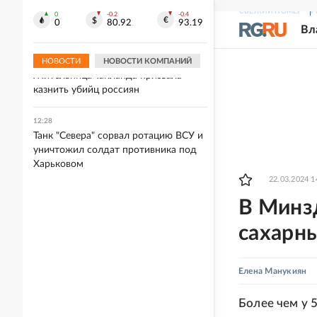
12:40
СВЕЖИЙ НОМЕР
Р
В Башкирии троих уфимцев осудили
0
-0.2
-0.4
0
80.92
93.19
Вл
за стрельбу на кладбище
НОВОСТИ
НОВОСТИ КОМПАНИЙ
12:40
Жительница Таиланда призвала
казнить убийц россиян
12:28
Танк "Севера" сорвал ротацию ВСУ и
уничтожил солдат противника под
Харьковом
22.03.2024 1
В Минзд
сахарн
Елена Манукиян
Более чем у 