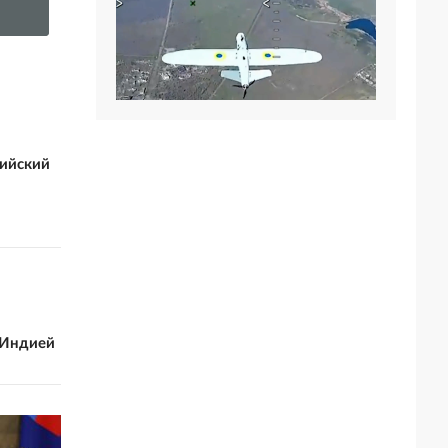
поддержку Киева
не жал
сийский
 Индией