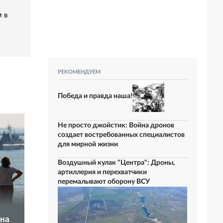
 в
РЕКОМЕНДУЕМ
Победа и правда наша!
Не просто джойстик: Война дронов
создает востребованных специалистов
для мирной жизни
Воздушный кулак "Центра": Дроны,
артиллерия и перехватчики
перемалывают оборону ВСУ
Путин отправил 13
АБН24: Россия
тысяч военных
ина
наказала США за
туда, где их никто