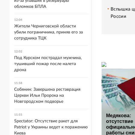
из-за упавших в резервуары
обломков БПЛА
Вспышка ци
России
12:04
Жители Черниговской области
убили пограничника, приняв его за
сотрудника ТЦК
12:02
Под Курском пострадал мужчина,
тушивший пожар после налета
дрона
11:58
Собянин: Завершена реставрация
Церкви Ильи Пророка на
Новгородском подворье
Медякова:
11:55
отсутствие
Spectator: Отсутствие ракет для
официальн
Patriot у Украины ведет к поражению
работы сни
Киева