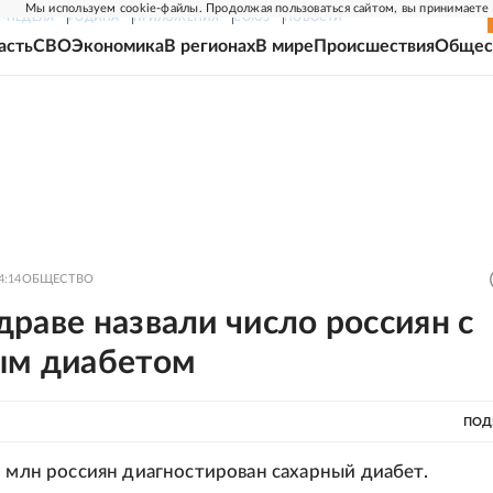
Мы используем cookie-файлы. Продолжая пользоваться сайтом, вы принимаете
Г-НЕДЕЛЯ
РОДИНА
ПРИЛОЖЕНИЯ
СОЮЗ
НОВОСТИ
асть
СВО
Экономика
В регионах
В мире
Происшествия
Общес
4:14
ОБЩЕСТВО
раве назвали число россиян с
ым диабетом
ПОД
5 млн россиян диагностирован сахарный диабет.