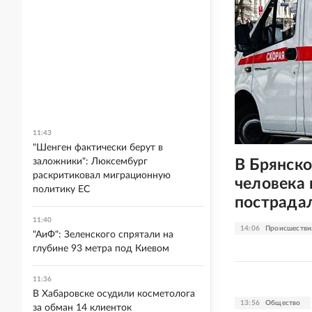
11:43
"Шенген фактически берут в
В Брянско
заложники": Люксембург
раскритиковал миграционную
человека 
политику ЕС
пострадал
11:40
14:06
Происшестви
"АиФ": Зеленского спрятали на
глубине 93 метра под Киевом
11:36
В Хабаровске осудили косметолога
13:56
Общество
за обман 14 клиенток