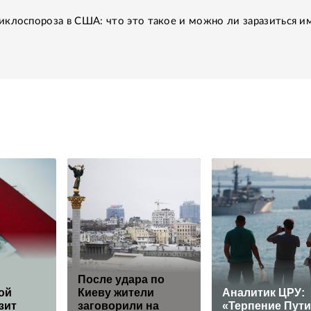
клоспороза в США: что это такое и можно ли заразиться им
После удара по
ой
Киеву жители
Аналитик ЦРУ:
зит
заговорили на
«Терпение Пут