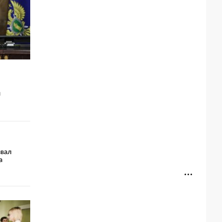
и
звал
а