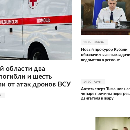
14:02
Власть
Новый прокурор Кубани
обозначил главные задач
ведомства в регионе
й области два
погибли и шесть
14:00
Авто
и от атак дронов ВСУ
Автоэксперт Тимашов на
четыре причины перегрев
я
двигателя в жару