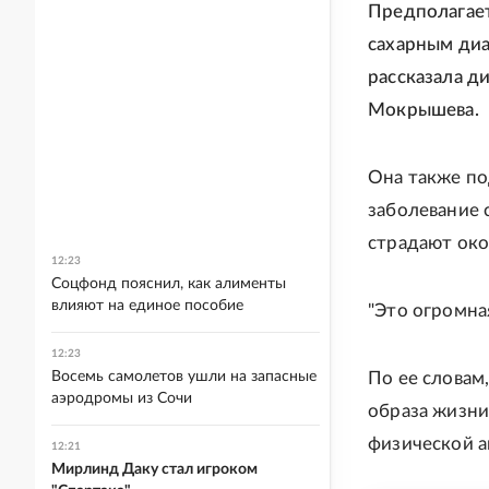
Предполагает
сахарным диа
рассказала 
Мокрышева.
Она также по
заболевание 
страдают око
12:23
Соцфонд пояснил, как алименты
влияют на единое пособие
"Это огромна
12:23
Восемь самолетов ушли на запасные
По ее словам
аэродромы из Сочи
образа жизни
физической а
12:21
Мирлинд Даку стал игроком