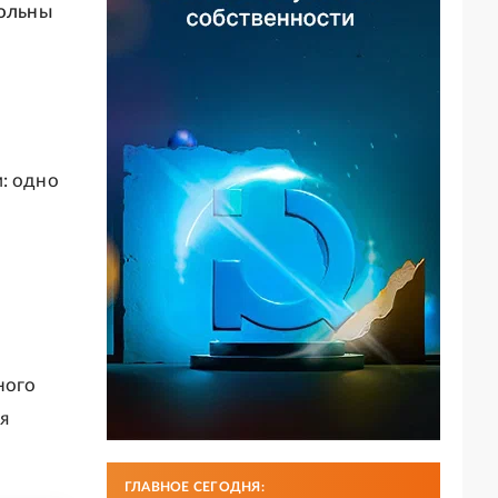
больны
: одно
ного
я
ГЛАВНОЕ СЕГОДНЯ: