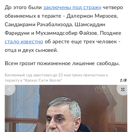
До этого были
заключены под стражу
четверо
обвиняемых в теракте - Далержон Мирзоев,
Саидакрами Рачабализода, Шамсиддин
Фаридуни и Мухаммадсобир Файзов. Позднее
стало известно
об аресте еще трех человек -
отца и двух сыновей.
Всем грозит пожизненное лишение свободы.
Басманный суд арестовал до 22 мая троих причастных к
теракту в "Крокус Сити Холле"
1
/
8