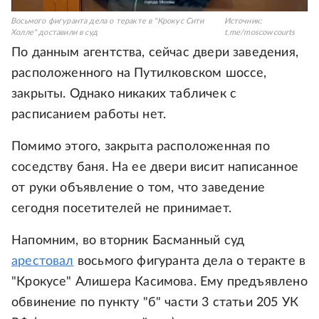
Восьмого фигуранта дела о теракте в "Крокус Сити
Источник:
Холле" доставили в суд
t.me/moscowcourts
По данным агентства, сейчас двери заведения,
расположенного на Путилковском шоссе,
закрыты. Однако никаких табличек с
расписанием работы нет.
Помимо этого, закрыта расположенная по
соседству баня. На ее двери висит написанное
от руки объявление о том, что заведение
сегодня посетителей не принимает.
Напомним, во вторник Басманный суд
арестовал
восьмого фигуранта дела о теракте в
"Крокусе" Алишера Касимова. Ему предъявлено
обвинение по пункту "б" части 3 статьи 205 УК