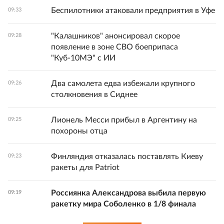
Беспилотники атаковали предприятия в Уфе
09:33
"Калашников" анонсировал скорое
09:28
появление в зоне СВО боеприпаса
"Куб-10МЭ" с ИИ
Два самолета едва избежали крупного
09:26
столкновения в Сиднее
Лионель Месси прибыл в Аргентину на
09:25
похороны отца
Финляндия отказалась поставлять Киеву
09:23
ракеты для Patriot
Россиянка Александрова выбила первую
09:19
ракетку мира Соболенко в 1/8 финала