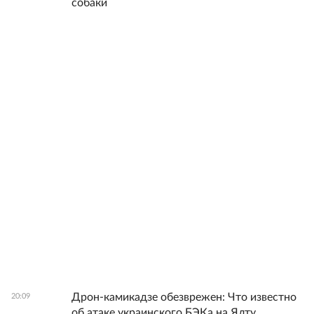
собаки
Дрон-камикадзе обезврежен: Что известно
20:09
об атаке украинского БЭКа на Ялту