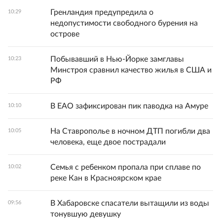
Гренландия предупредила о
10:29
недопустимости свободного бурения на
острове
Побывавший в Нью-Йорке замглавы
10:23
Минстроя сравнил качество жилья в США и
РФ
В ЕАО зафиксирован пик паводка на Амуре
10:10
На Ставрополье в ночном ДТП погибли два
10:05
человека, еще двое пострадали
Семья с ребенком пропала при сплаве по
10:02
реке Кан в Красноярском крае
В Хабаровске спасатели вытащили из воды
09:56
тонувшую девушку