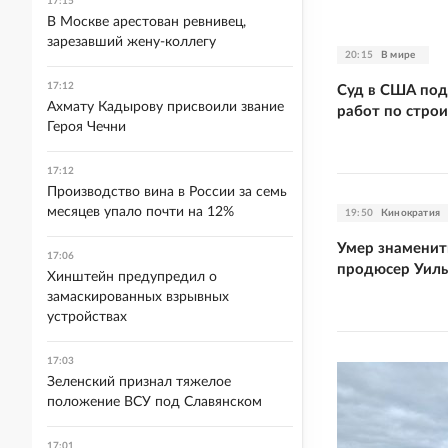
17:15
В Москве арестован ревнивец,
зарезавший жену-коллегу
20:15
В мире
17:12
Суд в США под
Ахмату Кадырову присвоили звание
работ по строи
Героя Чечни
17:12
Производство вина в России за семь
месяцев упало почти на 12%
19:50
Кинократия
Умер знамени
17:06
продюсер Уил
Хинштейн предупредил о
замаскированных взрывных
устройствах
17:03
Зеленский признал тяжелое
положение ВСУ под Славянском
17:01