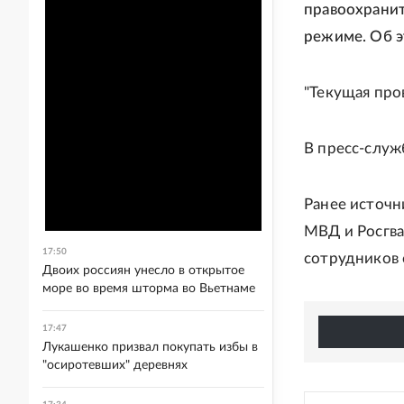
правоохранит
режиме. Об э
"Текущая пров
В пресс-служ
Ранее источн
МВД и Росгв
17:50
сотрудников 
Двоих россиян унесло в открытое
море во время шторма во Вьетнаме
17:47
Лукашенко призвал покупать избы в
"осиротевших" деревнях