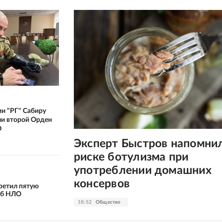
и "РГ" Сабиру
ли второй Орден
О
Эксперт Быстров напомни
риске ботулизма при
употреблении домашних
консервов
ретил пятую
об НЛО
18:52
Общество