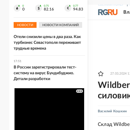
СВЕЖИЙ НОМЕР
Р
17:55
0
0.75
0.77
0
82.16
94.83
Вл
ЦБ повысил курс доллара на
выходные до 82,17 рубля
НОВОСТИ
НОВОСТИ КОМПАНИЙ
17:54
Отели снизили цены в два раза. Как
турбизнес Севастополя переживает
трудные времена
17:51
В России зарегистрировали тест-
систему на вирус Бундибуджио.
27.03.2024 1
Детали разработки
Wildber
силовик
Василий Кошкин
Склад Wildbe