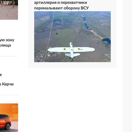
артиллерия и перехватчики
перемалывают оборону ВСУ
ую зону
илища
е
в Керчи