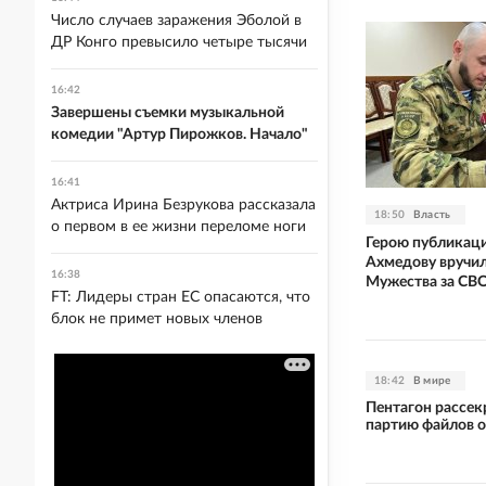
Число случаев заражения Эболой в
ДР Конго превысило четыре тысячи
16:42
Завершены съемки музыкальной
комедии "Артур Пирожков. Начало"
16:41
Актриса Ирина Безрукова рассказала
18:50
Власть
о первом в ее жизни переломе ноги
Герою публикаци
Ахмедову вручи
16:38
Мужества за СВ
FT: Лидеры стран ЕС опасаются, что
блок не примет новых членов
18:42
В мире
Пентагон рассек
партию файлов 