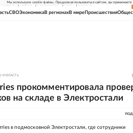
Мы используем cookie-файлы. Продолжая пользоваться сайтом, вы принимаете
Г-НЕДЕЛЯ
РОДИНА
ПРИЛОЖЕНИЯ
СОЮЗ
НОВОСТИ
асть
СВО
Экономика
В регионах
В мире
Происшествия
Общес
2:49
ВЛАСТЬ
ries прокомментировала прове
ов на складе в Электростали
ПОД
rries в подмосковной Электростали, где сотрудники