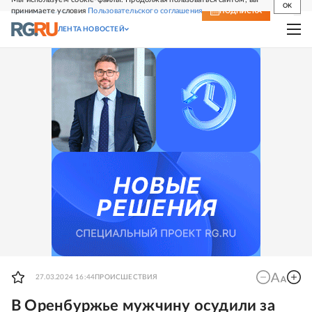
OK
принимаете условия
Пользовательского соглашения
СВЕЖИЙ НОМЕР
ПОДПИСКА
ЛЕНТА НОВОСТЕЙ
27.03.2024 16:44
ПРОИСШЕСТВИЯ
В Оренбуржье мужчину осудили за