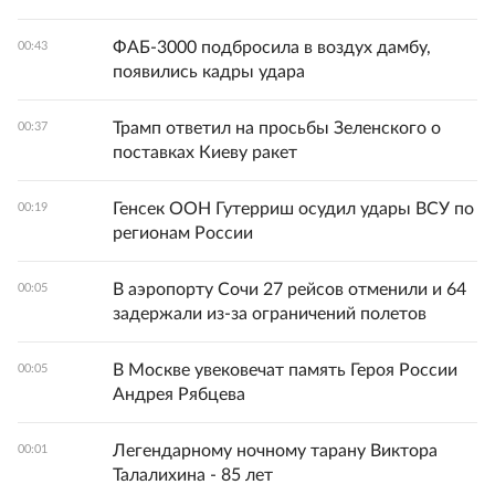
ФАБ-3000 подбросила в воздух дамбу,
00:43
появились кадры удара
Трамп ответил на просьбы Зеленского о
00:37
поставках Киеву ракет
Генсек ООН Гутерриш осудил удары ВСУ по
00:19
регионам России
В аэропорту Сочи 27 рейсов отменили и 64
00:05
задержали из-за ограничений полетов
В Москве увековечат память Героя России
00:05
Андрея Рябцева
Легендарному ночному тарану Виктора
00:01
Талалихина - 85 лет