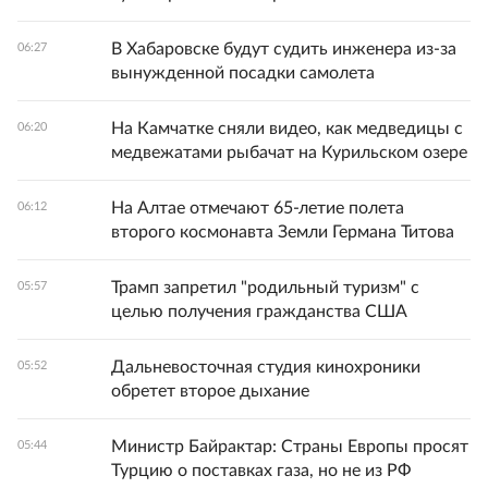
В Хабаровске будут судить инженера из-за
06:27
вынужденной посадки самолета
На Камчатке сняли видео, как медведицы с
06:20
медвежатами рыбачат на Курильском озере
На Алтае отмечают 65-летие полета
06:12
второго космонавта Земли Германа Титова
Трамп запретил "родильный туризм" с
05:57
целью получения гражданства США
Дальневосточная студия кинохроники
05:52
обретет второе дыхание
Министр Байрактар: Страны Европы просят
05:44
Турцию о поставках газа, но не из РФ