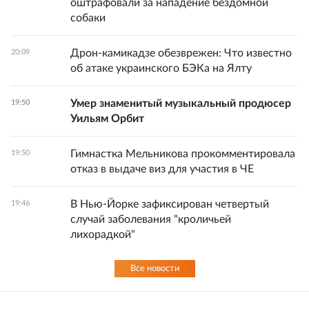
оштрафовали за нападение бездомной
собаки
Дрон-камикадзе обезврежен: Что известно
20:09
об атаке украинского БЭКа на Ялту
Умер знаменитый музыкальный продюсер
19:50
Уильям Орбит
Гимнастка Мельникова прокомментировала
19:50
отказ в выдаче виз для участия в ЧЕ
В Нью-Йорке зафиксирован четвертый
19:46
случай заболевания "кроличьей
лихорадкой"
Все новости