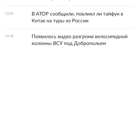
В АТОР сообщили, повлиял ли тайфун в
13:26
Китае на туры из России
Появилось видео разгрома велосипедной
13:18
колонны ВСУ под Добропольем
В МИД РФ заявили о тяжелейшем кризисе в
13:16
НАТО за всю историю альянса
Пятеро белорусских борцов победили на
13:11
турнире в Румынии
Восстановление Чебоксар продолжается
13:07
после взрывов ракет и беспилотников
Все новости