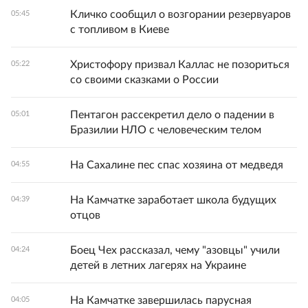
Кличко сообщил о возгорании резервуаров
05:45
с топливом в Киеве
Христофору призвал Каллас не позориться
05:22
со своими сказками о России
Пентагон рассекретил дело о падении в
05:01
Бразилии НЛО с человеческим телом
На Сахалине пес спас хозяина от медведя
04:55
На Камчатке заработает школа будущих
04:39
отцов
Боец Чех рассказал, чему "азовцы" учили
04:24
детей в летних лагерях на Украине
На Камчатке завершилась парусная
04:05