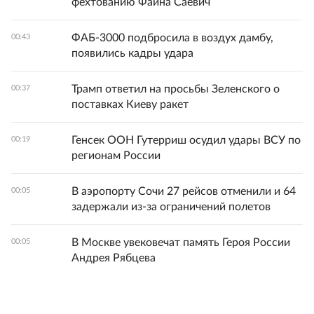
фехтованию Фаина Саевич
ФАБ-3000 подбросила в воздух дамбу,
00:43
появились кадры удара
Трамп ответил на просьбы Зеленского о
00:37
поставках Киеву ракет
Генсек ООН Гутерриш осудил удары ВСУ по
00:19
регионам России
В аэропорту Сочи 27 рейсов отменили и 64
00:05
задержали из-за ограничений полетов
В Москве увековечат память Героя России
00:05
Андрея Рябцева