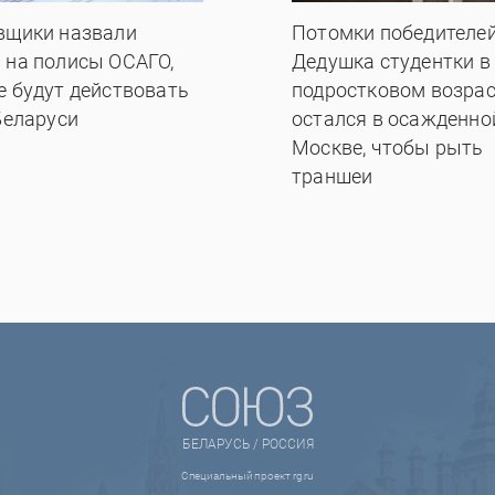
вщики назвали
Потомки победителей
 на полисы ОСАГО,
Дедушка студентки в
е будут действовать
подростковом возрас
Беларуси
остался в осажденно
Москве, чтобы рыть
траншеи
БЕЛАРУСЬ / РОССИЯ
Специальный проект rg.ru