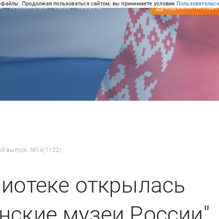
-файлы. Продолжая пользоваться сайтом, вы принимаете условия
Пользовательск
А
ПРИЛОЖЕНИЯ
СОЮЗ
НОВОСТИ
ПОДПИСКА
НА ИЗДА
ый выпуск: №14(1122)
лиотеке открылась
нские музеи России"