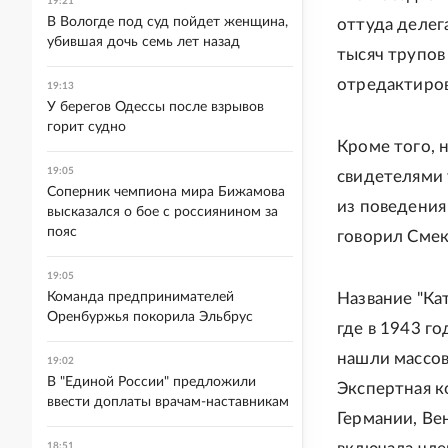
19:21
В Вологде под суд пойдет женщина,
оттуда делег
убившая дочь семь лет назад
тысяч трупов
отредактиро
19:13
У берегов Одессы после взрывов
горит судно
Кроме того, 
19:05
свидетелями 
Соперник чемпиона мира Бижамова
из поведения
высказался о бое с россиянином за
пояс
говорил Смек
19:05
Команда предпринимателей
Название "Ка
Оренбуржья покорила Эльбрус
где в 1943 г
нашли массов
19:02
В "Единой России" предложили
Экспертная к
ввести доплаты врачам-наставникам
Германии, Ве
18:51