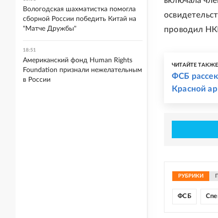
включала чле
Вологодская шахматистка помогла
освидетельст
сборной России победить Китай на
"Матче Дружбы"
проводил НК
18:51
Американский фонд Human Rights
ЧИТАЙТЕ ТАКЖ
Foundation признали нежелательным
ФСБ рассек
в России
Красной а
РУБРИКИ
ФСБ
Спе