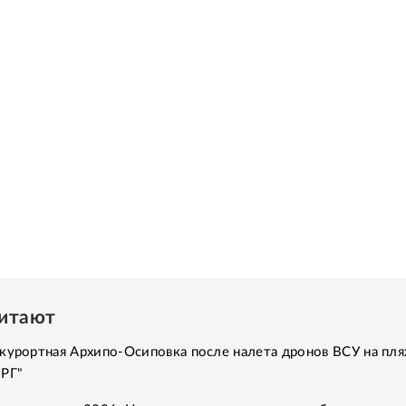
читают
курортная Архипо-Осиповка после налета дронов ВСУ на пля
"РГ"