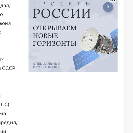
дал,
ло
льона
х
ях
и СССР
з
 СС)
нию
предил,
нии