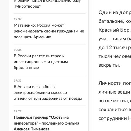
Мрежук попал в скандальную базу
"Миротворец"
Один из допр
19:37
батальоне, к
Матвиенко: Россия может
Красный Бор.
рекомендовать своим гражданам не
посещать Армению
участникам б
до 12 тысяч 
19:36
тысяч челове
В России растет интерес к
инвестиционным и цветным
вскрыты.
бриллиантам
19:33
Личности пог
В Англии из-за сбоя в
личные вещи 
электроснабжении массово
отменяют или задерживают поезда
возле могил, 
сохраниться в
19:22
Появился трейлер "Охоты на
сотрудники 
императора" - последнего фильма
Алексея Пиманова