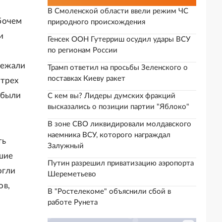
В Смоленской области ввели режим ЧС
бочем
природного происхождения
и
Генсек ООН Гутерриш осудил удары ВСУ
по регионам России
лежали
Трамп ответил на просьбы Зеленского о
поставках Киеву ракет
 трех
 были
С кем вы? Лидеры думских фракций
высказались о позиции партии "Яблоко"
В зоне СВО ликвидировали молдавского
наемника ВСУ, которого награждал
ть
Залужный
шие
Путин разрешил приватизацию аэропорта
огли
Шереметьево
ов,
В "Ростелекоме" объяснили сбой в
работе Рунета