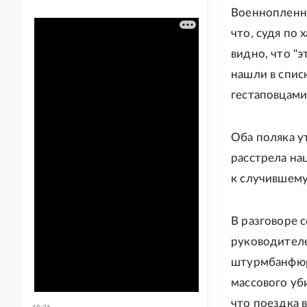
Военнопленны
что, судя по
видно, что "
нашли в спис
гестаповцами
Оба поляка у
расстрела на
к случившему
В разговоре 
руководителе
штурмбанфюре
массового уб
что поездка 