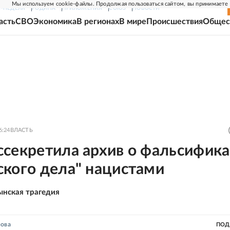
Мы используем cookie-файлы. Продолжая пользоваться сайтом, вы принимаете
Г-НЕДЕЛЯ
РОДИНА
ПРИЛОЖЕНИЯ
СОЮЗ
НОВОСТИ
асть
СВО
Экономика
В регионах
В мире
Происшествия
Общес
6:24
ВЛАСТЬ
ссекретила архив о фальсифик
ского дела" нацистами
ынская трагедия
нова
ПОД