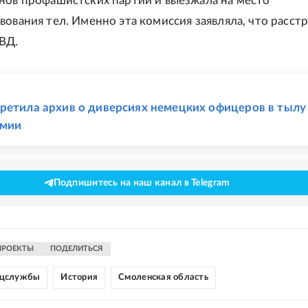
нов профашистских партий и выезжала на место
вования тел. Именно эта комиссия заявляла, что расст
ВД.
Е
ретила архив о диверсиях немецких офицеров в тылу
рмии
Подпишитесь на наш канал в Telegram
ПРОЕКТЫ
ПОДЕЛИТЬСЯ
цслужбы
История
Смоленская область