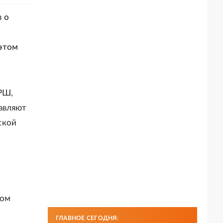
 о
о
этом
РШ,
авляют
ской
ком
ГЛАВНОЕ СЕГОДНЯ: