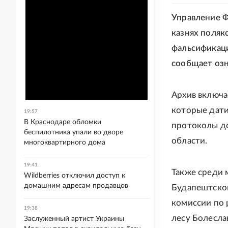
Управление Ф
казнях поляк
фальсификаци
сообщает оз
Архив включа
которые дати
19:57
В Краснодаре обломки
протоколы до
беспилотника упали во дворе
области.
многоквартирного дома
19:41
Также среди 
Wildberries отключил доступ к
домашним адресам продавцов
Будапештског
комиссии по 
19:38
лесу Болесла
Заслуженный артист Украины