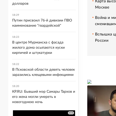
Карта высо
долларов
Москве
18:29
Война и ми
Путин присвоил 76-й дивизии ПВО
сменившим
наименование "гвардейской"
Вспышка ци
18:23
России
В центре Мурманска с фасада
жилого дома осыпаются куски
кирпичей и штукатурки
18:22
В Псковской области девять человек
заразились клещевыми инфекциями
18:20
KP.RU: Бывший мэр Самары Тархов и
его жена могли умереть в
новогоднюю ночь