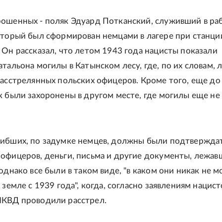
ошенных - поляк Эдуард Потканский, служивший в ра
оторый был сформирован немцами в лагере при станци
 Он рассказал, что летом 1943 года нацисты показали
атальона могилы в Катынском лесу, где, по их словам, 
расстрелянных польских офицеров. Кроме того, еще до
к были захоронены в другом месте, где могилы еще не
ибших, по задумке немцев, должны были подтвержда
офицеров, деньги, письма и другие документы, лежав
однако все были в таком виде, "в каком они никак не м
 земле с 1939 года", когда, согласно заявлениям нацист
НКВД проводили расстрел.