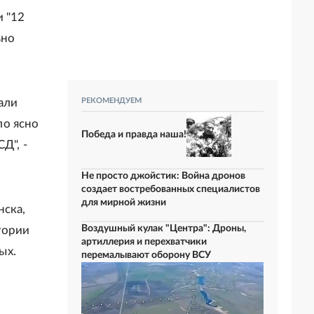
 "12
ьно
али
РЕКОМЕНДУЕМ
ло ясно
Победа и правда наша!
Д", -
Не просто джойстик: Война дронов
создает востребованных специалистов
для мирной жизни
нска,
Воздушный кулак "Центра": Дроны,
тории
артиллерия и перехватчики
ых.
перемалывают оборону ВСУ