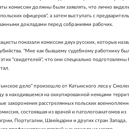
аты комиссии должны были заявлять, что лично видели
 польских офицеров", а затем выступать с предварител
ванными докладами перед собраниями рабочих.
нацисты показали комиссии двух русских, которых назв
убийства. "Мне как бывшему судебному работнику бы
 этих "свидетелей", что они специально подготовлены С
тал.
тынское дело" произошло от Катынского леса у Смоле
оду в находившемся на оккупированной немцами терри
ые захоронения расстрелянных польских военнопленн
омиссия, состоявшая из врачей и патологоанатомов из
нгрии, Португалии, Швейцарии и других стран Запада,