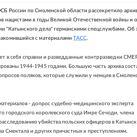
СБ России по Смоленской области рассекретило архив
ов нацистами в годы Великой Отечественной войны и 
и "Катынского дела" германскими спецслужбами. Об 
накомившийся с материалами
ТАСС
.
ет в себя справки и разведданные контрразведки СМЕ
рованы 1944-1945 годами. Большую часть архива сост
просов поляков, которые служили у немцев в Смолен
материалов - допрос судебно-медицинского эксперта
о городского королевского суда Имре Сечоди, члена
расследованию убийства польских офицеров в Катынс
ва Смектала и других причастных к преступлениям.