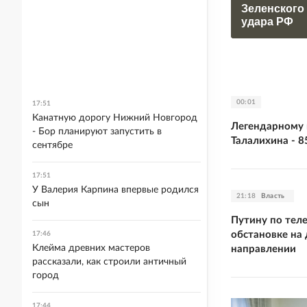
Зеленского
удара РФ
00:01
17:51
Канатную дорогу Нижний Новгород
Легендарному 
- Бор планируют запустить в
Талалихина - 8
сентябре
17:51
У Валерия Карпина впервые родился
21:18
Власть
сын
Путину по тел
обстановке на
17:46
Клейма древних мастеров
направлении
рассказали, как строили античный
город
17:44