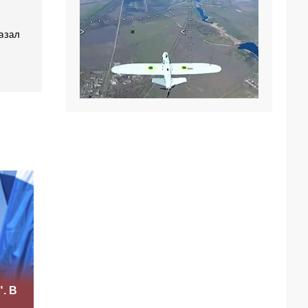
азал
«Это конец всего»:
. В
Захарова
«Четыре козыря»:
прокомментировал
чем Россия может