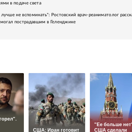
ями в подаче света
 лучше не вспоминать": Ростовский врач-реаниматолог расск
помогал пострадавшим в Геленджике
горел".
"Ее больше нет"
США: Иран готовит
США сделали