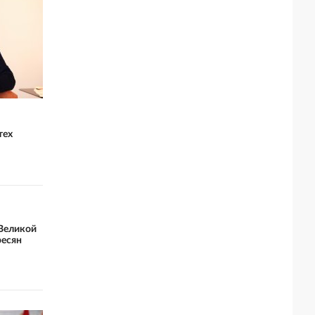
тех
 Великой
ресян