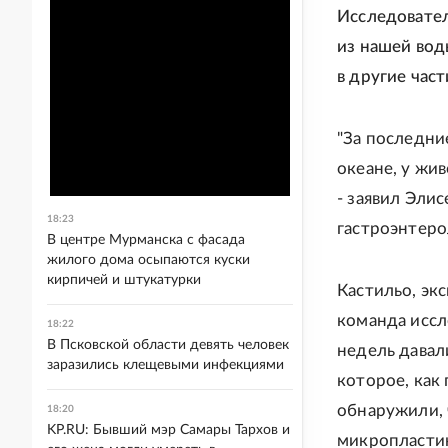
Исследовател
из нашей вод
в другие част
"За последни
океане, у жи
- заявил Эли
18:23
гастроэнтеро
В центре Мурманска с фасада
жилого дома осыпаются куски
кирпичей и штукатурки
Кастильо, эк
команда иссл
18:22
В Псковской области девять человек
недель давал
заразились клещевыми инфекциями
которое, как
обнаружили,
18:20
KP.RU: Бывший мэр Самары Тархов и
микропластик