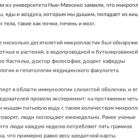
и из университета Нью-Мексико заявили, что микроп
ы, еды и воздуха, которым мы дышим, попадает из ки
и тела, такие как почки, печень и мозг.
е несколько десятилетий микропластик был обнаруже
вотных и растений, в водопроводной и бутилированной 
сео Кастильо, доктор философии, доцент кафедры
логии и гепатологии медицинского факультета.
сперт в области иммунологии слизистой оболочки, и е
едователей провели эксперимент: на протяжении чет
и мышам питьевую воду с таким количеством микропл
 говорят, люди поглощают еженедельно. Ранее ученые
 что люди каждую неделю потребляют пять граммов
а, что примерно равно весу кредитной карты.