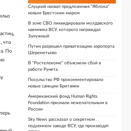
Слуцкий назвал предложения "Яблока"
новым Брестским миром
тильо
В зоне СВО ликвидировали молдавского
е
наемника ВСУ, которого награждал
астиц,
Залужный
, что
Путин разрешил приватизацию аэропорта
а. По
Шереметьево
ию
В "Ростелекоме" объяснили сбой в
работе Рунета
му
Посольство РФ прокомментировало
новые санкции Британии
Американский фонд Human Rights
Foundation признали нежелательным в
России
перь
Sky News рассказал о секретном
подземном заводе ВСУ, где производят
ченый.