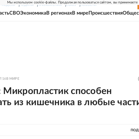
Мы используем cookie-файлы. Продолжая пользоваться сайтом, вы принимаете
Г-НЕДЕЛЯ
РОДИНА
ПРИЛОЖЕНИЯ
СОЮЗ
НОВОСТИ
асть
СВО
Экономика
В регионах
В мире
Происшествия
Общес
7:16
В МИРЕ
: Микропластик способен
ть из кишечника в любые част
ПОД