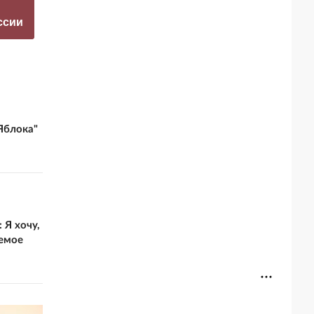
а фестиваль в
отблагодарить
ссии
Юрмале
КНДР
Яблока"
 Я хочу,
емое