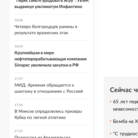
"Перестаньте уродовать игру": УЕФА
выдвинул ультиматум Инфантино
18:08
Четверо белгородцев ранены в
результате вражеских атак
18:04
Крупнейшая в мире
нефтеперерабатывающая компания
Sinopec увеличила закупки в РФ
17:57
МИД: Армения обращается к
Сейчас 
шантажу в отношениях с Россией
65 лет пер
17:56
невесомос
В Минске определились призеры
Кубка по легкой атлетике
Бомба на 
17:55
"С труднос
Подростка из Архангельска