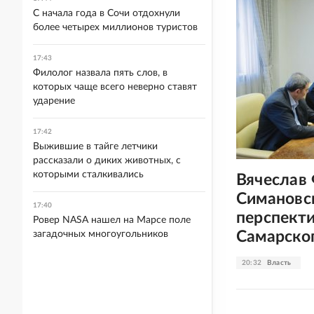
С начала года в Сочи отдохнули
более четырех миллионов туристов
17:43
Филолог назвала пять слов, в
которых чаще всего неверно ставят
ударение
17:42
Выжившие в тайге летчики
рассказали о диких животных, с
которыми сталкивались
Вячеслав
Симановс
17:40
перспекти
Ровер NASA нашел на Марсе поле
Самарско
загадочных многоугольников
20:32
Власть