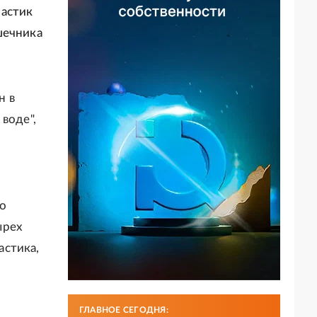
ластик
шечника
н в
воде",
го
ырех
астика,
ГЛАВНОЕ СЕГОДНЯ: