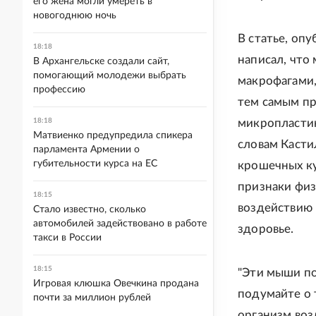
его жена могли умереть в
новогоднюю ночь
В статье, опу
18:18
написал, что
В Архангельске создали сайт,
помогающий молодежи выбрать
макрофагами,
профессию
тем самым пр
18:18
микропластик
Матвиенко предупредила спикера
словам Касти
парламента Армении о
губительности курса на ЕС
крошечных ку
признаки физ
18:15
воздействию 
Стало известно, сколько
автомобилей задействовано в работе
здоровье.
такси в России
18:15
"Эти мыши по
Игровая клюшка Овечкина продана
подумайте о 
почти за миллион рублей
организм воз