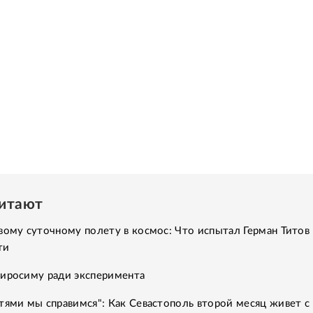
читают
вому суточному полету в космос: Что испытал Герман Титов 
ти
Хиросиму ради эксперимента
тями мы справимся": Как Севастополь второй месяц живет с