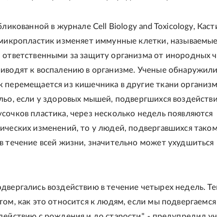
бликованной в журнале Cell Biology and Toxicology, Кас
 микропластик изменяет иммунные клетки, называемы
 ответственными за защиту организма от инородных ч
иводят к воспалению в организме. Ученые обнаружили
 перемещается из кишечника в другие ткани организм
льо, если у здоровых мышей, подвергшихся воздейств
сочков пластика, через несколько недель появляются
ических изменений, то у людей, подвергавшихся тако
в течение всей жизни, значительно может ухудшиться
двергались воздействию в течение четырех недель. Те
том, как это относится к людям, если мы подвергаемся
действию с рождения и до старости", - предупредил у