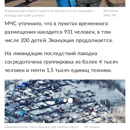
В Курганской области спасатели круглосуточно оказывают
Источник:
помощь жителям региона
МЧС РФ
МЧС уточнило, что в пунктах временного
размещения находится 931 человек, в том
числе 200 детей. Эвакуация продолжается.
На ликвидации последствий паводка
сосредоточена группировка из более 4 тысяч
человек и почти 1,5 тысяч единиц техники.
Правобережная часть Кургана подтоплена. Идет
Источник: