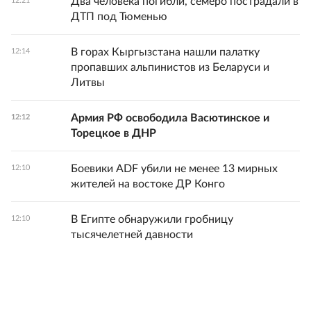
Два человека погибли, семеро пострадали в
12:21
ДТП под Тюменью
В горах Кыргызстана нашли палатку
12:14
пропавших альпинистов из Беларуси и
Литвы
Армия РФ освободила Васютинское и
12:12
Торецкое в ДНР
Боевики ADF убили не менее 13 мирных
12:10
жителей на востоке ДР Конго
В Египте обнаружили гробницу
12:10
тысячелетней давности