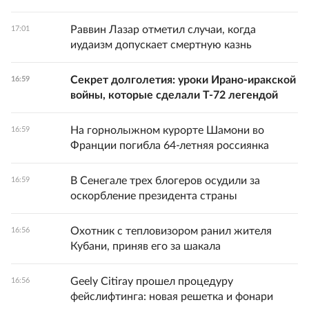
Раввин Лазар отметил случаи, когда
17:01
иудаизм допускает смертную казнь
Секрет долголетия: уроки Ирано-иракской
16:59
войны, которые сделали Т-72 легендой
На горнолыжном курорте Шамони во
16:59
Франции погибла 64-летняя россиянка
В Сенегале трех блогеров осудили за
16:59
оскорбление президента страны
Охотник с тепловизором ранил жителя
16:56
Кубани, приняв его за шакала
Geely Citiray прошел процедуру
16:56
фейслифтинга: новая решетка и фонари