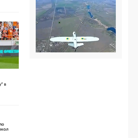
" в
ло
школ