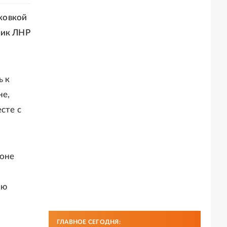
ковкой
ник ЛНР
ь к
не,
сте с
йоне
ию
ГЛАВНОЕ СЕГОДНЯ: