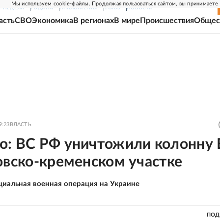
Мы используем cookie-файлы. Продолжая пользоваться сайтом, вы принимаете
Г-НЕДЕЛЯ
РОДИНА
ПРИЛОЖЕНИЯ
СОЮЗ
НОВОСТИ
асть
СВО
Экономика
В регионах
В мире
Происшествия
Общес
9:23
ВЛАСТЬ
о: ВС РФ уничтожили колонну
овско-кременском участке
циальная военная операция на Украине
ПОД