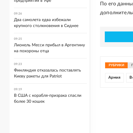
предприятия в Уфе
По его данны
дополнительн
09:26
Два самолета едва избежали
крупного столкновения в Сиднее
09:25
Лионель Месси прибыл в Аргентину
на похороны отца
09:23
РУБРИКИ
Финляндия отказалась поставлять
Киеву ракеты для Patriot
Армия
В
09:19
В США с корабля-призрака спасли
более 30 кошек