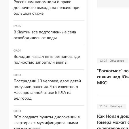
Россиянам напомнили о праве
досрочного выхода на пенсию при
большом стаже
09:09
В Якутии все подтопленные села
освободились от воды
09:04
Володин назвал пять регионов, где
12:27
Общество
полностью запретили вейпы
"Роскосмос" по
08:34
сияния над Юж
Пострадали 13 человек, двое детей
МКС
получили ранения. Что известно о
массированной атаке БПЛА на
Белгород
11:57
Культура
08:31
Как Нолан дока
ВСУ создают пункты дислокации в
Гомера может с
квартирах с мумифицированными
супергероикой
телами хозяев