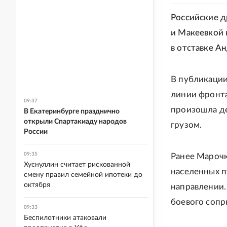
Российские 
и Макеевкой 
в отставке А
В публикации
линии фронт
09:37
произошла де
В Екатеринбурге празднично
открыли Спартакиаду народов
грузом.
России
09:35
Ранее Мароч
Хуснуллин считает рискованной
населенных п
смену правил семейной ипотеки до
октября
направлении.
боевого сопр
09:33
Беспилотники атаковали