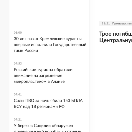
11:21
Происшестви
Трое погибш
08:00
30 лет назад Кремлевские куранты
Центральну
впервые исполнили Государственный
гимн России
07:53
Российские туристы обратили
внимание на загрязнение
микропластиком в Аланье
07:41
Силы ПВО за ночь сбили 153 БПЛА
ВСУ над 18 регионами РФ
07:21
У берегов Сицилии обнаружен
древнеримский корабль с сотнями