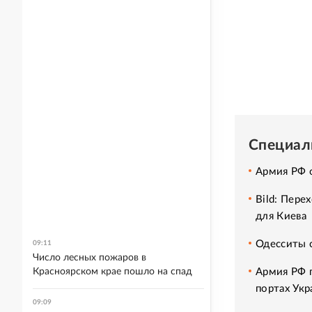
Специал
Армия РФ 
Bild: Пере
для Киева
Одесситы 
09:11
Число лесных пожаров в
Армия РФ 
Красноярском крае пошло на спад
портах Ук
09:09