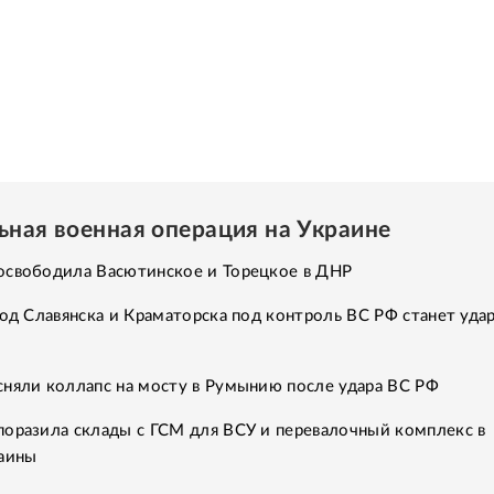
ьная военная операция на Украине
освободила Васютинское и Торецкое в ДНР
ход Славянска и Краматорска под контроль ВС РФ станет уда
сняли коллапс на мосту в Румынию после удара ВС РФ
поразила склады с ГСМ для ВСУ и перевалочный комплекс в
раины