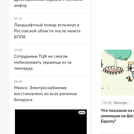
амфор
07:19
Ландшафтный пожар вспыхнул в
Ростовской области после налета
БПЛА
07:00
Сотрудники ТЦК не смогли
мобилизовать украинца из-за
леопарда
06:40
Минск: Электроснабжение
восстановлено во всех регионах
Беларуси
10:55
Культура
Что показали на
анимации на фес
Европу"