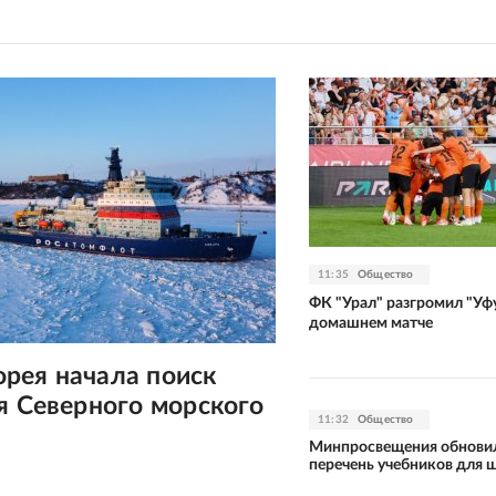
11:35
Общество
ФК "Урал" разгромил "Уфу
домашнем матче
рея начала поиск
я Северного морского
11:32
Общество
Минпросвещения обнови
перечень учебников для 