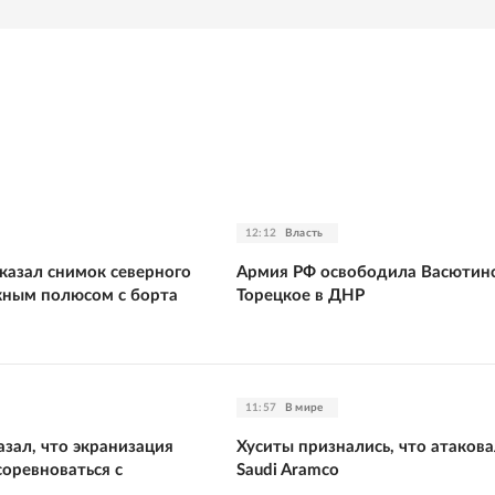
12:12
Власть
казал снимок северного
Армия РФ освободила Васютинс
ным полюсом с борта
Торецкое в ДНР
11:57
В мире
зал, что экранизация
Хуситы признались, что атаков
оревноваться с
Saudi Aramco