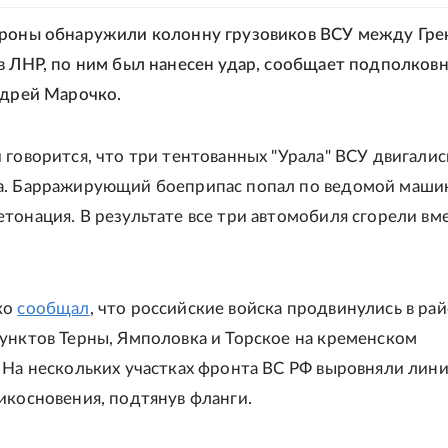
дроны обнаружили колонну грузовиков ВСУ между Гре
в ЛНР, по ним был нанесен удар, сообщает подполков
ндрей Марочко.
 говорится, что три тентованных "Урала" ВСУ двигалис
а. Барражирующий боеприпас попал по ведомой маши
тонация. В результате все три автомобиля сгорели вме
ко
сообщал
, что российские войска продвинулись в ра
унктов Терны, Ямполовка и Торское на кременском
 На нескольких участках фронта ВС РФ выровняли лин
икосновения, подтянув фланги.