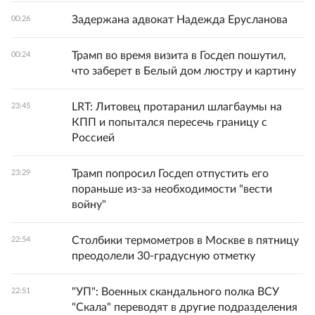
Задержана адвокат Надежда Ерусланова
00:26
Трамп во время визита в Госдеп пошутил,
00:24
что заберет в Белый дом люстру и картину
LRT: Литовец протаранил шлагбаумы на
23:45
КПП и попытался пересечь границу с
Россией
Трамп попросил Госдеп отпустить его
23:29
пораньше из-за необходимости "вести
войну"
Столбики термометров в Москве в пятницу
22:54
преодолели 30-градусную отметку
"УП": Военных скандального полка ВСУ
22:51
"Скала" переводят в другие подразделения