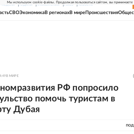
Мы используем cookie-файлы. Продолжая пользоваться сайтом, вы принимаете
Г-НЕДЕЛЯ
РОДИНА
ПРИЛОЖЕНИЯ
СОЮЗ
НОВОСТИ
асть
СВО
Экономика
В регионах
В мире
Происшествия
Общес
4:49
В МИРЕ
номразвития РФ попросило
ульство помочь туристам в
рту Дубая
ПОД