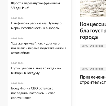
Фрост в перезапуске франшизы
"Люди Икс"
05.08.2026
Концесси
Памфилова рассказала Путину о
мерах безопасности к выборам
благоустр
города
05.08.2026
"Где же кружка": как и для чего
08:00
Экономика
появились первые подстаканники в
автомобиле
05.08.2026
Путин уверен в явке граждан на
08:00
Экономика
выборы в Госдуму
Привлечение
строительст
05.08.2026
Боец Чир на СВО остался с
последним патроном и спас
сослуживцев