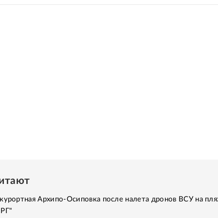
читают
курортная Архипо-Осиповка после налета дронов ВСУ на пля
"РГ"