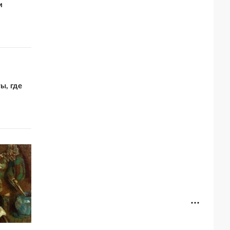
м
ы, где