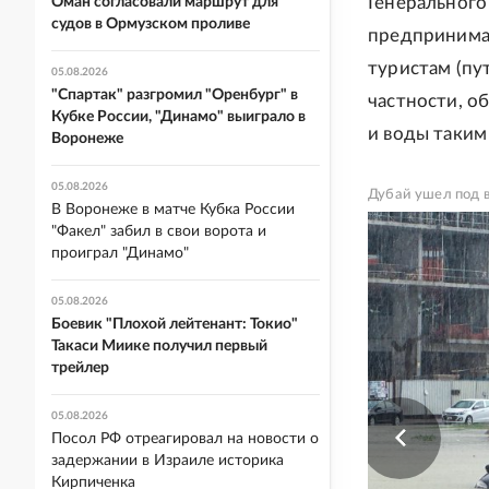
Генерального
Оман согласовали маршрут для
судов в Ормузском проливе
предпринима
туристам (пу
05.08.2026
"Спартак" разгромил "Оренбург" в
частности, о
Кубке России, "Динамо" выиграло в
и воды таким
Воронеже
05.08.2026
Дубай ушел под в
В Воронеже в матче Кубка России
"Факел" забил в свои ворота и
проиграл "Динамо"
05.08.2026
Боевик "Плохой лейтенант: Токио"
Такаси Миике получил первый
трейлер
05.08.2026
Посол РФ отреагировал на новости о
задержании в Израиле историка
Кирпиченка