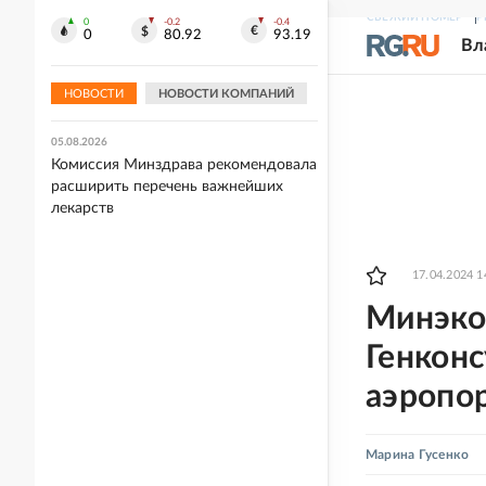
СВЕЖИЙ НОМЕР
Р
0
-0.2
-0.4
05.08.2026
0
80.92
93.19
Вл
Захарова прокомментировала слова
Макрона после ударов ВС РФ по
Киеву
НОВОСТИ
НОВОСТИ КОМПАНИЙ
05.08.2026
Комиссия Минздрава рекомендовала
расширить перечень важнейших
лекарств
17.04.2024 1
Минэко
Генконс
аэропо
Марина Гусенко