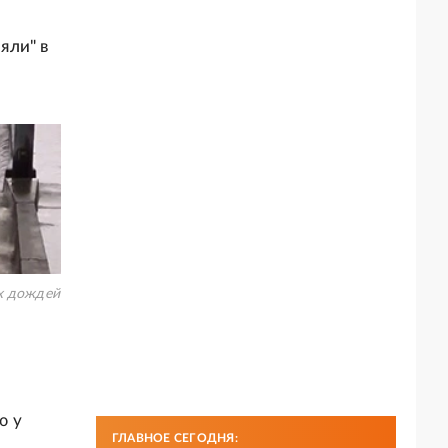
яли" в
х дождей
ю у
ГЛАВНОЕ СЕГОДНЯ: