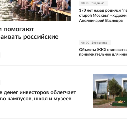
08:00
"Родина"
170 лет назад родился "п
старой Москвы" - художн
Аполлинарий Васнецов
и помогают
аивать российские
08:00
Экономика
Объекты ЖКХ становятс
привлекательнее для инв
 денег инвесторов облегчает
во кампусов, школ и музеев