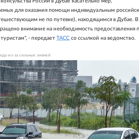
 консульства России в Дубае касательно мер,
емых для оказания помощи индивидуальным российс
тешествующим не по путевке), находящимся в Дубае. В
бращено внимание на необходимость предоставления 
 туристам", - передает
ТАСС
со ссылкой на ведомство.
оду из-за сильных ливней