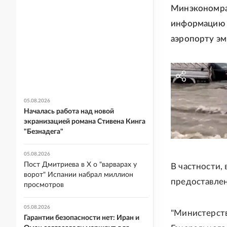
Минэкономраз
информацию о
аэропорту эм
05.08.2026
Началась работа над новой
экранизацией романа Стивена Кинга
"Безнадега"
05.08.2026
Пост Дмитриева в X о "варварах у
В частности,
ворот" Испании набрал миллион
предоставлен
просмотров
05.08.2026
"Министерств
Гарантии безопасности нет: Иран и