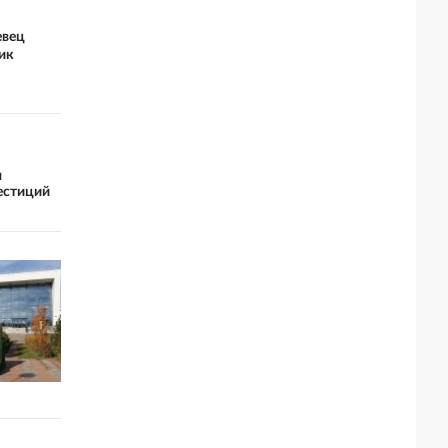
евец
ик
я
естиций