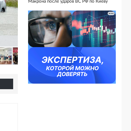
Макрона после ударов ВС РФ по Киеву