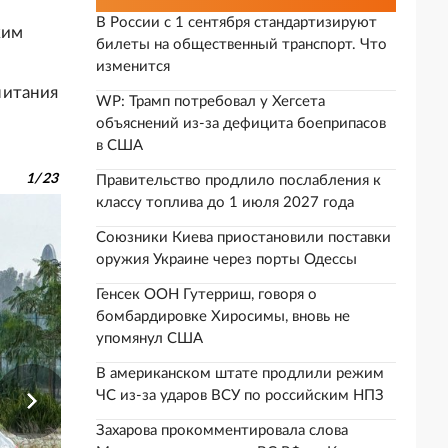
В России с 1 сентября стандартизируют
ким
билеты на общественный транспорт. Что
изменится
питания
WP: Трамп потребовал у Хегсета
объяснений из-за дефицита боеприпасов
в США
1
/
23
Правительство продлило послабления к
классу топлива до 1 июля 2027 года
Союзники Киева приостановили поставки
оружия Украине через порты Одессы
Генсек ООН Гутерриш, говоря о
бомбардировке Хиросимы, вновь не
упомянул США
В американском штате продлили режим
ЧС из-за ударов ВСУ по российским НПЗ
Захарова прокомментировала слова