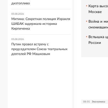
дизтопливо
Карта высо
Москве
05.08.2026
Митина: Секретная полиция Израиля
Война и ми
ШАБАК задержала историка
сменившим
Кирпиченка
Вспышка ци
05.08.2026
России
Путин провел встречу с
председателем Союза театральных
деятелей РФ Машковым
08:01
Экономика