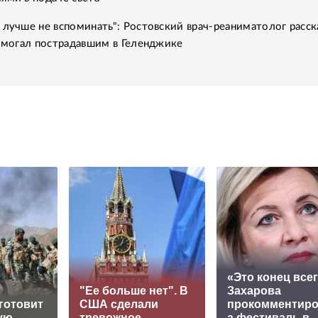
 лучше не вспоминать": Ростовский врач-реаниматолог расск
помогал пострадавшим в Геленджике
«Это конец всег
"Ее больше нет". В
Захарова
готовит
США сделали
прокомментир
ую
тревожное
а фестиваль в