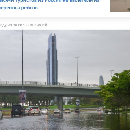
тысячи туристов из России не вылетели из
переноса рейсов
оду из-за сильных ливней