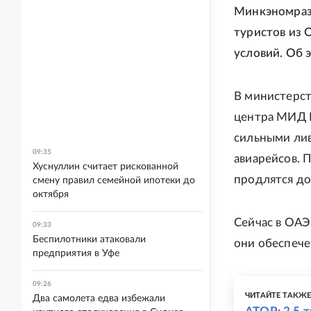
Минкэномразв
туристов из 
условий. Об 
В министерс
центра МИД Р
сильными лив
09:35
авиарейсов. 
Хуснуллин считает рискованной
продлятся до
смену правил семейной ипотеки до
октября
Сейчас в ОАЭ
09:33
Беспилотники атаковали
они обеспече
предприятия в Уфе
09:26
ЧИТАЙТЕ ТАКЖ
Два самолета едва избежали