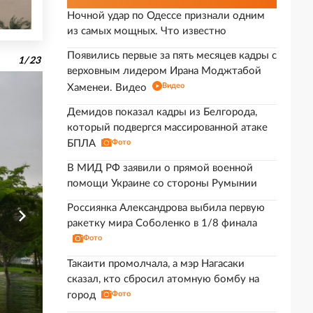
Ночной удар по Одессе признали одним
из самых мощных. Что известно
Появились первые за пять месяцев кадры с
1
/
23
верховным лидером Ирана Моджтабой
Видео
Хаменеи. Видео
Демидов показал кадры из Белгорода,
который подвергся массированной атаке
БПЛА
Фото
В МИД РФ заявили о прямой военной
помощи Украине со стороны Румынии
Россиянка Александрова выбила первую
ракетку мира Соболенко в 1/8 финала
Фото
Такаити промолчала, а мэр Нагасаки
сказал, кто сбросил атомную бомбу на
город
Фото