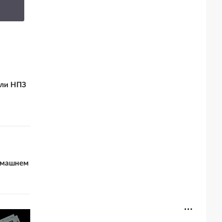
завершении СВО
русском
али НПЗ
домашнем