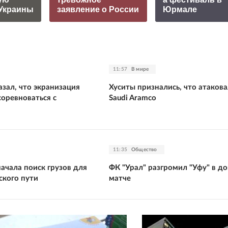
Украины
заявление о России
Юрмале
11:57
В мире
зал, что экранизация
Хуситы признались, что атаков
оревноваться с
Saudi Aramco
11:35
Общество
ачала поиск грузов для
ФК "Урал" разгромил "Уфу" в 
ского пути
матче