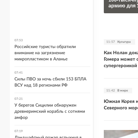
армию для 
07:53
11:57
Культура
Российские туристы обратили
Как Нолан дока
внимание на загрязнение
Гомера может с
микропластиком в Аланье
супергероикой
07:41
Силы ПВО за ночь сбили 153 БПЛА
ВСУ над 18 регионами РФ
11:42
В мире
07:21
Южная Корея н
У берегов Сицилии обнаружен
Северного мор
древнеримский корабль с сотнями
амфор
07:19
Ландшафтный пожар вспыхнул в