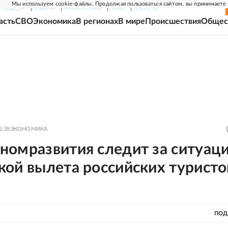
Мы используем cookie-файлы. Продолжая пользоваться сайтом, вы принимаете
Г-НЕДЕЛЯ
РОДИНА
ПРИЛОЖЕНИЯ
СОЮЗ
НОВОСТИ
асть
СВО
Экономика
В регионах
В мире
Происшествия
Общес
2:38
ЭКОНОМИКА
омразвития следит за ситуаци
ой вылета российских туристо
ПОД