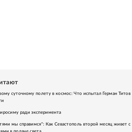
читают
вому суточному полету в космос: Что испытал Герман Титов 
ти
Хиросиму ради эксперимента
тями мы справимся": Как Севастополь второй месяц живет с
ями в подаче света