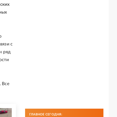
йских
дных
о
вязи с
н ряд
ости
. Все
ГЛАВНОЕ СЕГОДНЯ: