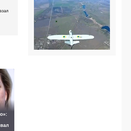
азал
о»:
Маск сделал
После удара по
овал
неожиданное
Киеву жители
заявление о
заговорили на