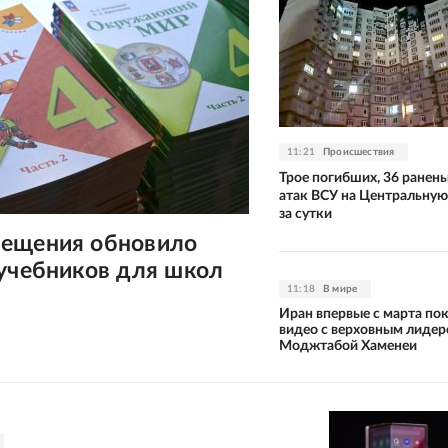
11:21
Происшествия
Трое погибших, 36 ранены
атак ВСУ на Центральну
за сутки
ещения обновило
 учебников для школ
11:18
В мире
Иран впервые с марта по
видео с верховным лиде
Моджтабой Хаменеи