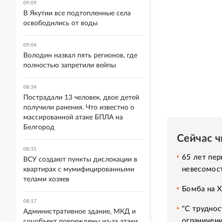
09:09
В Якутии все подтопленные села
освободились от воды
09:04
Володин назвал пять регионов, где
полностью запретили вейпы
08:34
Пострадали 13 человек, двое детей
получили ранения. Что известно о
массированной атаке БПЛА на
Белгород
Сейчас 
08:31
65 лет пер
ВСУ создают пункты дислокации в
невесомос
квартирах с мумифицированными
телами хозяев
Бомба на 
08:17
"С труднос
Административное здание, МКД и
ограничени
соцобъект повреждены из-за атаки