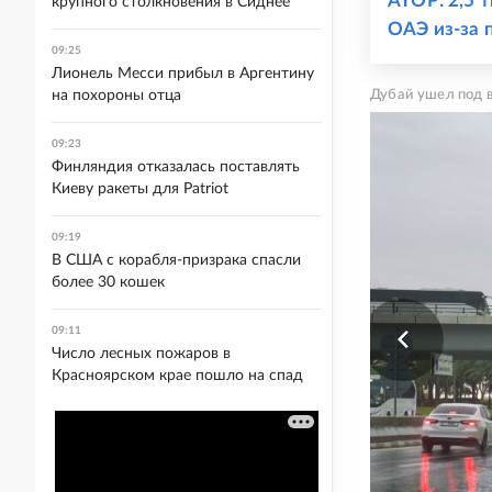
АТОР: 2,5 
крупного столкновения в Сиднее
ОАЭ из-за 
09:25
Лионель Месси прибыл в Аргентину
на похороны отца
Дубай ушел под в
09:23
Финляндия отказалась поставлять
Киеву ракеты для Patriot
09:19
В США с корабля-призрака спасли
более 30 кошек
09:11
Число лесных пожаров в
Красноярском крае пошло на спад