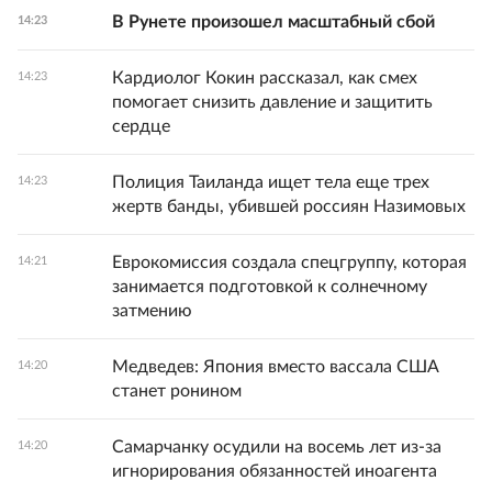
В Рунете произошел масштабный сбой
14:23
Кардиолог Кокин рассказал, как смех
14:23
помогает снизить давление и защитить
сердце
Полиция Таиланда ищет тела еще трех
14:23
жертв банды, убившей россиян Назимовых
Еврокомиссия создала спецгруппу, которая
14:21
занимается подготовкой к солнечному
затмению
Медведев: Япония вместо вассала США
14:20
станет ронином
Самарчанку осудили на восемь лет из-за
14:20
игнорирования обязанностей иноагента