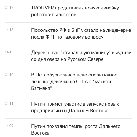
TROUVER представила новую линейку
14:19
роботов-пылесосов
Посольство РФ в БиГ указало на лицемерие
14:18
посла ФРГ по газовому вопросу
Деревянную "стиральную машину" выудили
14:15
со дня озера на Русском Севере
В Петербурге завершено оперативное
14:14
лечение девочки из США с "маской
Бэтмена"
Путин примет участие в запуске новых
14:11
предприятий на Дальнем Востоке
Путин похвалил темпы роста Дальнего
14:09
Востока