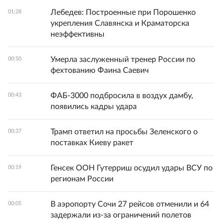
Лебедев: Построенные при Порошенко
01:28
укрепления Славянска и Краматорска
неэффективны
Умерла заслуженный тренер России по
00:50
фехтованию Фаина Саевич
ФАБ-3000 подбросила в воздух дамбу,
00:43
появились кадры удара
Трамп ответил на просьбы Зеленского о
00:37
поставках Киеву ракет
Генсек ООН Гутерриш осудил удары ВСУ по
00:19
регионам России
В аэропорту Сочи 27 рейсов отменили и 64
00:05
задержали из-за ограничений полетов