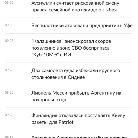
Хуснуллин считает рискованной смену
09:35
правил семейной ипотеки до октября
Беспилотники атаковали предприятия в Уфе
09:33
"Калашников" анонсировал скорое
09:28
появление в зоне СВО боеприпаса
"Куб-10МЭ" с ИИ
Два самолета едва избежали крупного
09:26
столкновения в Сиднее
Лионель Месси прибыл в Аргентину на
09:25
похороны отца
Финляндия отказалась поставлять Киеву
09:23
ракеты для Patriot
09:19