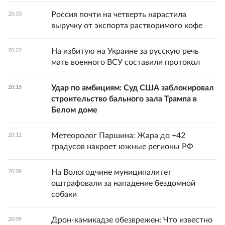
Россия почти на четверть нарастила
20:33
выручку от экспорта растворимого кофе
На избитую на Украине за русскую речь
20:22
мать военного ВСУ составили протокол
Удар по амбициям: Суд США заблокировал
20:15
строительство бального зала Трампа в
Белом доме
Метеоролог Паршина: Жара до +42
20:12
градусов накроет южные регионы РФ
На Вологодчине муниципалитет
20:09
оштрафовали за нападение бездомной
собаки
Дрон-камикадзе обезврежен: Что известно
20:09