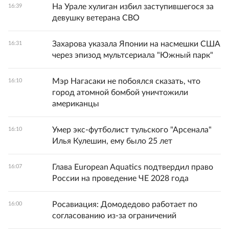
На Урале хулиган избил заступившегося за
16:39
девушку ветерана СВО
Захарова указала Японии на насмешки США
16:31
через эпизод мультсериала "Южный парк"
Мэр Нагасаки не побоялся сказать, что
16:10
город атомной бомбой уничтожили
американцы
Умер экс-футболист тульского "Арсенала"
16:10
Илья Кулешин, ему было 25 лет
Глава European Aquatics подтвердил право
16:07
России на проведение ЧЕ 2028 года
Росавиация: Домодедово работает по
16:00
согласованию из-за ограничений