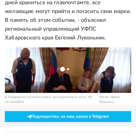
дней храниться на главпочтамте, все
желающие могут прийти и погасить свои марки.
В память об этом событии, - объяснил
региональный управляющий УФПС
Хабаровского края Евгений Луконькин.
В Хабаровске погасили марку, выпущенную в честь 50-
Автор:
Ирина
летия БАМа
Троценко
Подпишитесь на наш канал в Telegram