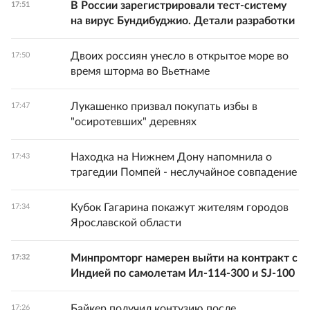
В России зарегистрировали тест-систему
17:51
на вирус Бундибуджио. Детали разработки
Двоих россиян унесло в открытое море во
17:50
время шторма во Вьетнаме
Лукашенко призвал покупать избы в
17:47
"осиротевших" деревнях
Находка на Нижнем Дону напомнила о
17:43
трагедии Помпей - неслучайное совпадение
Кубок Гагарина покажут жителям городов
17:34
Ярославской области
Минпромторг намерен выйти на контракт с
17:32
Индией по самолетам Ил-114-300 и SJ-100
Байкер получил контузию после
17:26