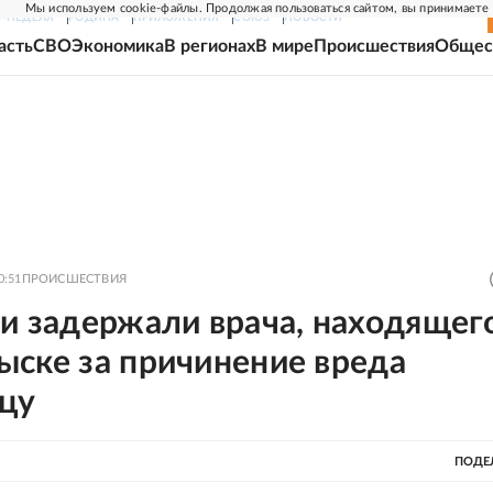
Мы используем cookie-файлы. Продолжая пользоваться сайтом, вы принимаете
Г-НЕДЕЛЯ
РОДИНА
ПРИЛОЖЕНИЯ
СОЮЗ
НОВОСТИ
асть
СВО
Экономика
В регионах
В мире
Происшествия
Общес
0:51
ПРОИСШЕСТВИЯ
и задержали врача, находящего
ыске за причинение вреда
цу
ПОДЕ