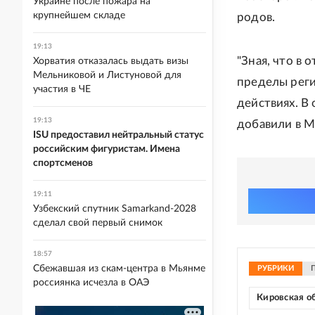
Украине после пожара на
крупнейшем складе
родов.
19:13
"Зная, что в 
Хорватия отказалась выдать визы
Мельниковой и Листуновой для
пределы реги
участия в ЧЕ
действиях. В 
19:13
добавили в 
ISU предоставил нейтральный статус
российским фигуристам. Имена
спортсменов
19:11
Узбекский спутник Samarkand-2028
сделал свой первый снимок
18:57
Сбежавшая из скам-центра в Мьянме
РУБРИКИ
россиянка исчезла в ОАЭ
Кировская о