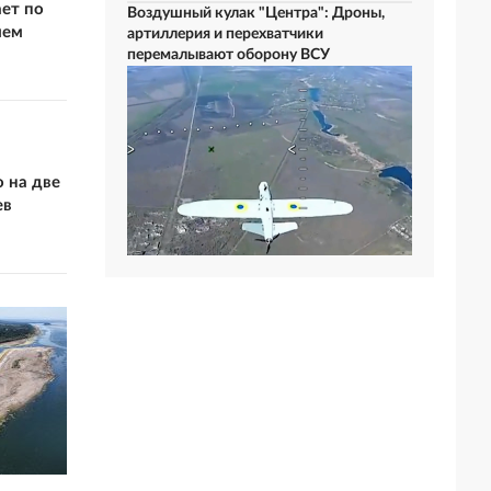
ает по
Воздушный кулак "Центра": Дроны,
ием
артиллерия и перехватчики
перемалывают оборону ВСУ
 на две
ев