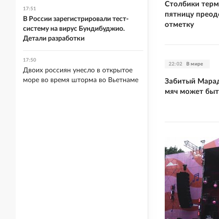
Столбики терм
17:51
пятницу преод
В России зарегистрировали тест-
отметку
систему на вирус Бундибуджио.
Детали разработки
17:50
22:02
В мире
Двоих россиян унесло в открытое
море во время шторма во Вьетнаме
Забитый Марад
мяч может быт