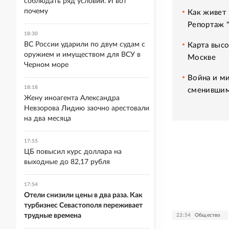
соблюдать ряд условий. И вот
почему
Как живет 
Репортаж 
18:30
ВС России ударили по двум судам с
Карта высо
оружием и имуществом для ВСУ в
Москве
Черном море
Война и ми
18:18
сменившим
Жену иноагента Александра
Невзорова Лидию заочно арестовали
на два месяца
17:55
ЦБ повысил курс доллара на
выходные до 82,17 рубля
17:54
Отели снизили цены в два раза. Как
турбизнес Севастополя переживает
трудные времена
22:54
Общество