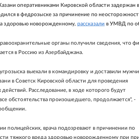
Казани оперативниками Кировской области задержан в
дился в федрозыске за причинение по неосторожнос
да здоровью новорожденному,
рассказали
в УМВД по о
равоохранительные органы получили сведения, что ф
ается в Россию из Азербайджана.
угрозыска выехали в командировку и доставили мужчи
зани в Советск Кировской области для проведения
 действий. Расследование, в ходе которого будут
все обстоятельства произошедшего, продолжается", -
сообщении.
и полицейских, врача подозревают в причинении по
сти тяжкого вреда здоровью новорожденному при пр