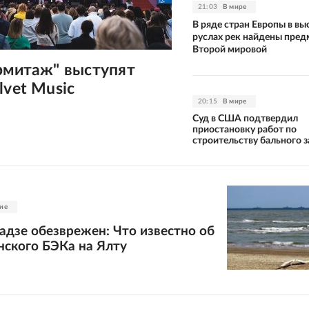
21:03
В мире
В ряде стран Европы в в
руслах рек найдены пре
Второй мировой
рмитаж" выступят
lvet Music
20:15
В мире
Суд в США подтвердил
приостановку работ по
строительству бального з
ие
дзе обезврежен: Что известно об
нского БЭКа на Ялту