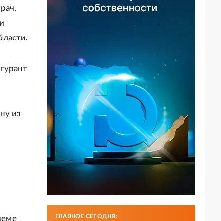
рач,
ти
бласти.
игурант
ну из
ГЛАВНОЕ СЕГОДНЯ:
иеме