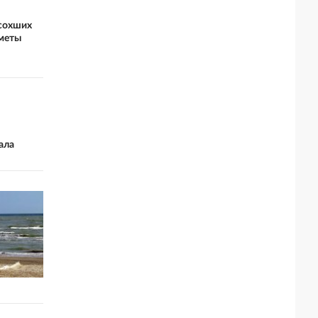
ысохших
дметы
ала