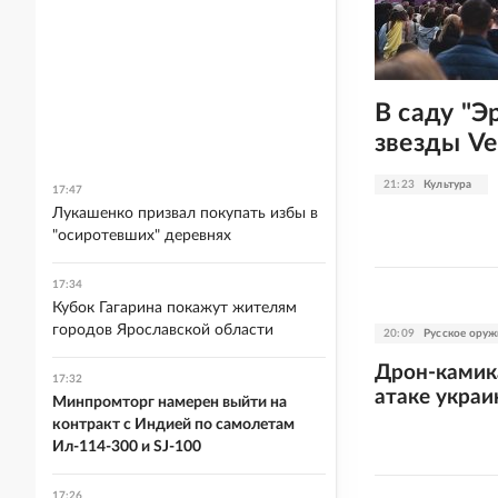
В саду "Э
звезды Ve
21:23
Культура
17:47
Лукашенко призвал покупать избы в
"осиротевших" деревнях
17:34
Кубок Гагарина покажут жителям
городов Ярославской области
20:09
Русское оруж
Дрон-камика
17:32
атаке украи
Минпромторг намерен выйти на
контракт с Индией по самолетам
Ил-114-300 и SJ-100
17:26