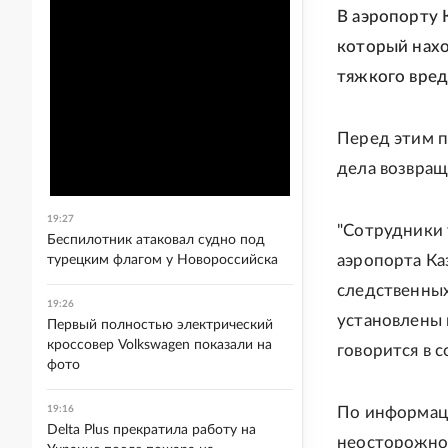
В аэропорту 
который нахо
тяжкого вре
Перед этим п
дела возвращ
19:27
"Сотрудники 
Беспилотник атаковал судно под
аэропорта Ка
турецким флагом у Новороссийска
следственных
19:26
установлены 
Первый полностью электрический
кроссовер Volkswagen показали на
говорится в 
фото
19:16
По информаци
Delta Plus прекратила работу на
неосторожно