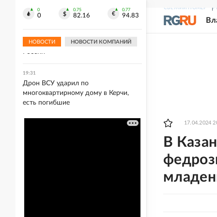
Шекснинского водохранилища
СВЕЖИЙ НОМЕР
Р
0
0.75
0.77
0
82.16
94.83
Вл
19:34
Atlantic: Маск отказывает Украине в
использовании Starlink для ударов по
НОВОСТИ
НОВОСТИ КОМПАНИЙ
России
19:31
Дрон ВСУ ударил по
многоквартирному дому в Керчи,
есть погибшие
17.04.2024 2
В Казан
федроз
младен