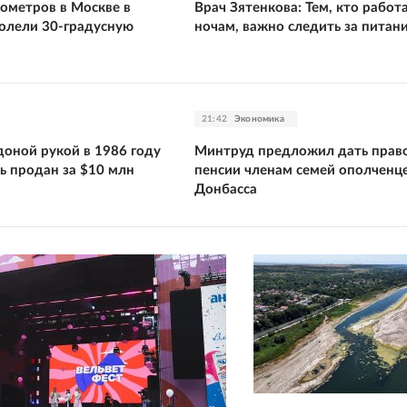
ометров в Москве в
Врач Зятенкова: Тем, кто работ
олели 30-градусную
ночам, важно следить за питан
21:42
Экономика
оной рукой в 1986 году
Минтруд предложил дать право
ь продан за $10 млн
пенсии членам семей ополченц
Донбасса