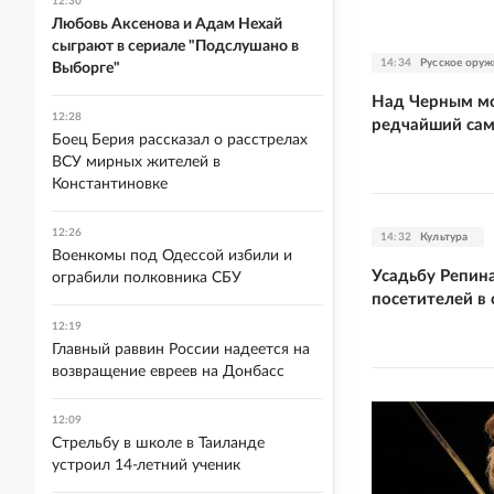
12:30
Любовь Аксенова и Адам Нехай
сыграют в сериале "Подслушано в
14:34
Русское оруж
Выборге"
Над Черным м
12:28
редчайший са
Боец Берия рассказал о расстрелах
ВСУ мирных жителей в
Константиновке
12:26
14:32
Культура
Военкомы под Одессой избили и
Усадьбу Репин
ограбили полковника СБУ
посетителей в 
12:19
Главный раввин России надеется на
возвращение евреев на Донбасс
12:09
Стрельбу в школе в Таиланде
устроил 14-летний ученик