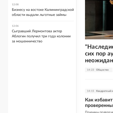
12:08
Бизнесу на востоке Калининградской
области выдали льготные займы
12:06
Сыгравший Лермонтова актер
Аблогин получил три года колонии
за мошенничество
"Наследи
сих пор а
неожидан
14:23
Общество
14:15
Квадратный 
Как избавит
проверенны
Причины появлен