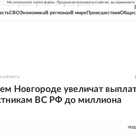
Мы используем cookie-файлы. Продолжая пользоваться сайтом, вы принимаете
Г-НЕДЕЛЯ
РОДИНА
ПРИЛОЖЕНИЯ
СОЮЗ
НОВОСТИ
асть
СВО
Экономика
В регионах
В мире
Происшествия
Общес
8:31
ВЛАСТЬ
ем Новгороде увеличат выпла
ктникам ВС РФ до миллиона
ПОД