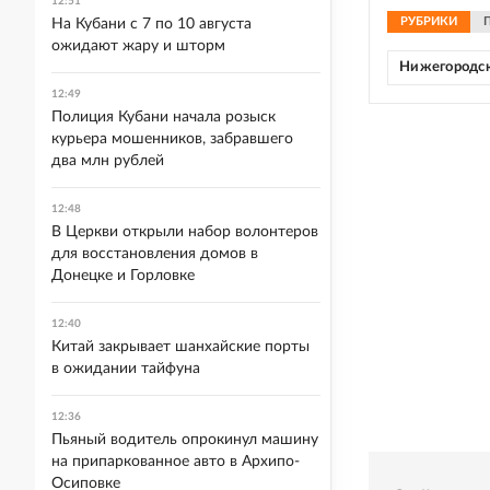
12:51
РУБРИКИ
На Кубани с 7 по 10 августа
ожидают жару и шторм
Нижегородск
12:49
Полиция Кубани начала розыск
курьера мошенников, забравшего
два млн рублей
12:48
В Церкви открыли набор волонтеров
для восстановления домов в
Донецке и Горловке
12:40
Китай закрывает шанхайские порты
в ожидании тайфуна
12:36
Пьяный водитель опрокинул машину
на припаркованное авто в Архипо-
Осиповке