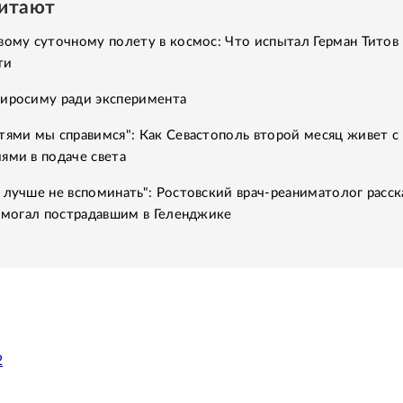
читают
вому суточному полету в космос: Что испытал Герман Титов 
ти
Хиросиму ради эксперимента
тями мы справимся": Как Севастополь второй месяц живет с
ями в подаче света
 лучше не вспоминать": Ростовский врач-реаниматолог расск
помогал пострадавшим в Геленджике
2