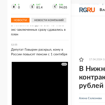
13:05
СВЕЖИЙ НОМЕР
Р
Житель Кисловодска умер после
0
0.47
0.86
0
81.4
94.05
Вл
укуса гадюки
НОВОСТИ
НОВОСТИ КОМПАНИЙ
12:56
В Анискино солдаты ВСУ из числа
экс-заключенных сразу сдавались в
плен
12:55
Депутат Говырин раскрыл, кому в
России повысят пенсии с 1 сентября
17.04.2024 1
В Нижн
контра
рублей
Алена Селезнева