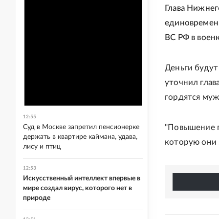
Глава Нижне
единовременн
ВС РФ в воен
Деньги будут
уточнил глав
гордятся муж
12:55
"Повышение г
Суд в Москве запретил пенсионерке
держать в квартире каймана, удава,
которую они 
лису и птиц
12:53
Искусственный интеллект впервые в
мире создал вирус, которого нет в
природе