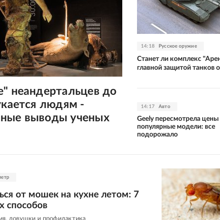
14:18
Русское оружие
Станет ли комплекс "Аре
главной защитой танков 
е" неандертальцев до
укается людям -
14:17
Авто
ные выводы ученых
Geely пересмотрела цены
популярные модели: все
подорожало
метр
ься от мошек на кухне летом: 7
х способов
ия, ловушки и профилактика