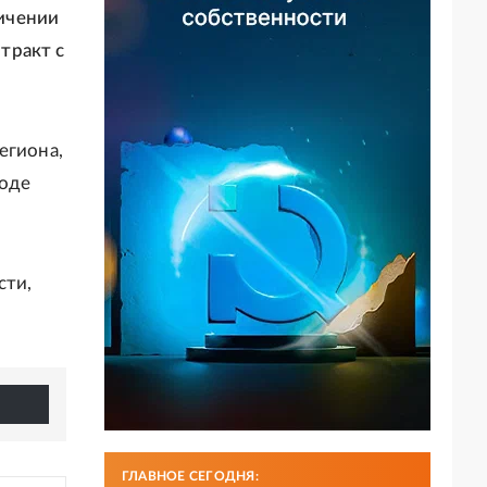
ичении
тракт с
егиона,
роде
сти,
ГЛАВНОЕ СЕГОДНЯ: