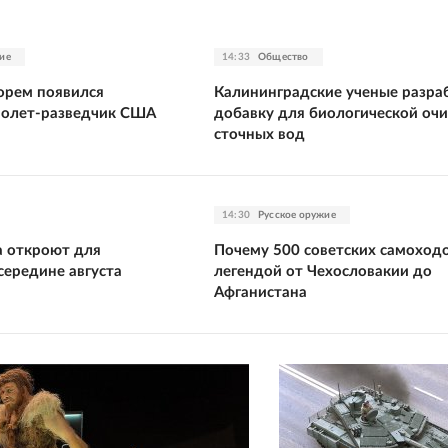
ие
14:33
Общество
орем появился
Калининградские ученые разра
молет-разведчик США
добавку для биологической очи
сточных вод
14:30
Русское оружие
а откроют для
Почему 500 советских самоходо
середине августа
легендой от Чехословакии до
Афганистана