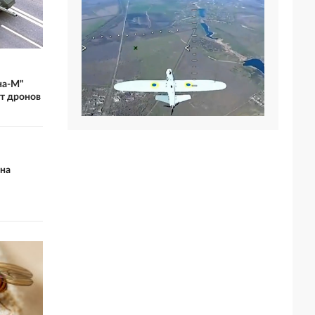
на-М"
от дронов
 на