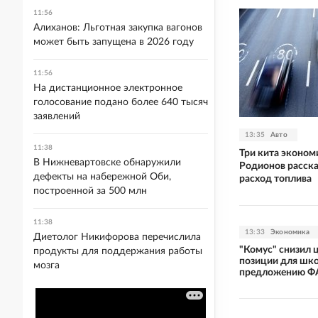
11:56
Алиханов: Льготная закупка вагонов
может быть запущена в 2026 году
11:56
На дистанционное электронное
голосование подано более 640 тысяч
заявлений
13:35
Авто
11:38
Три кита эконом
В Нижневартовске обнаружили
Родионов расска
дефекты на набережной Оби,
расход топлива
построенной за 500 млн
11:38
13:33
Экономика
Диетолог Никифорова перечислила
"Комус" снизил 
продукты для поддержания работы
позиции для шк
мозга
предложению Ф