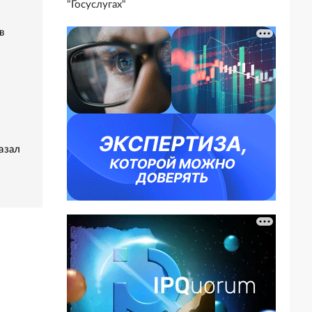
"Госуслугах"
в
азал