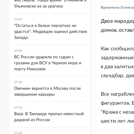
Фестиваль "Наше время" отменили в
Ульяновске из-за урагана
Валентина Зотико
17:47
Двое мародер
"Остаться в белых перчатках не
домов, остав
удастся": Медведев оценил действия
Запада
Как сообщил
17:43
ВС России ударили по судам с
задержанные 
грузами для ВСУ в Черном море и
в два залиты
порту Николаев
саундбар, два
17:22
Овечкин вернется в Москву после
Все награбле
завершения карьеры
фигурантов. 
17:14
"Кража с не
Baza: В Таиланде пропал известный
диджей из России
шести лет ли
17:12