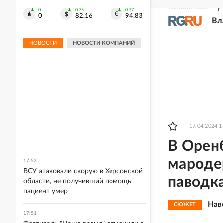
СВЕЖИЙ НОМЕР
Р
0
0.75
0.77
0
82.16
94.83
Вл
НОВОСТИ
НОВОСТИ КОМПАНИЙ
17.04.2024 1
В Орен
мародер
17:52
ВСУ атаковали скорую в Херсонской
паводк
области, не получивший помощь
пациент умер
Нав
СЮЖЕТ
17:51