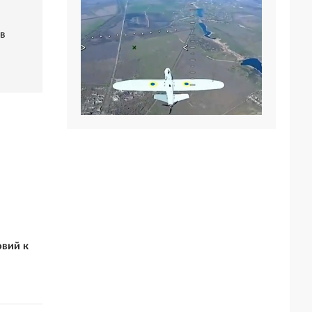
в
овий к