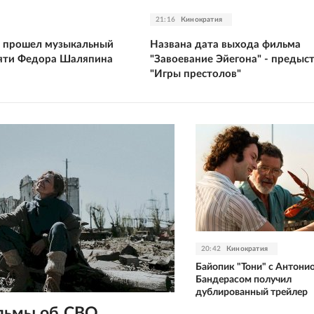
21:16
Кинократия
 прошел музыкальный
Названа дата выхода фильма
яти Федора Шаляпина
"Завоевание Эйегона" - предыс
"Игры престолов"
20:42
Кинократия
Байопик "Тони" с Антони
Бандерасом получил
дублированный трейлер
льмы об СВО