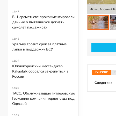
Фото: Арсений Б
16:47
В Шереметьеве прокомментировали
данные о пытавшихся догнать
самолет пассажирах
16:43
Уральцу грозит срок за платные
лайки в поддержку ВСУ
16:39
Южнокорейский мессенджер
KakaoTalk собрался закрепиться в
РУБРИКИ
России
Следствие
16:25
ТАСС: Обслуживавшая гитлеровскую
Германию компания теряет суда под
Одессой
16:19