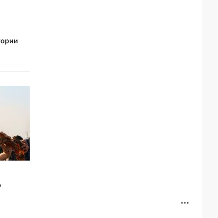
тории
о