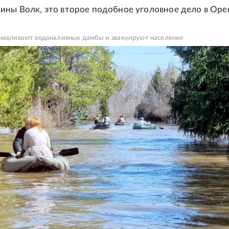
ины Волк, это второе подобное уголовное дело в Оре
анавливают водоналивные дамбы и эвакуируют население