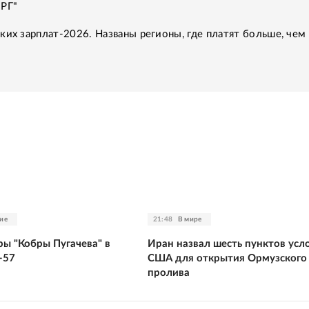
"РГ"
ких зарплат-2026. Названы регионы, где платят больше, чем 
ие
21:48
В мире
ры "Кобры Пугачева" в
Иран назвал шесть пунктов усл
-57
США для открытия Ормузского
пролива