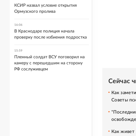
КСИР назвал условие открытия
Ормузского пролива
16:06
В Краснодаре полиция начала
проверку после избиения подростка
15:59
Пленный солдат ВСУ поговорил на
камеру с перешедшим на сторону
РФ сослуживцем
Сейчас 
Как замет
Советы пс
"Последний
освобожде
Как живет 