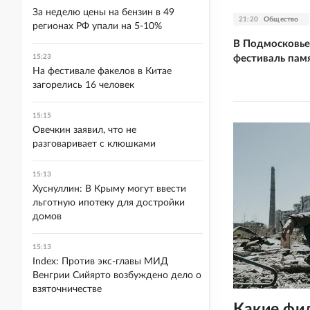
За неделю цены на бензин в 49
21:20
Общество
регионах РФ упали на 5-10%
В Подмосковье
фестиваль пам
15:23
На фестивале факелов в Китае
загорелись 16 человек
15:15
Овечкин заявил, что не
разговаривает с клюшками
15:13
Хуснуллин: В Крыму могут ввести
льготную ипотеку для достройки
домов
15:13
Index: Против экс-главы МИД
Венгрии Сийярто возбуждено дело о
взяточничестве
Какие фи