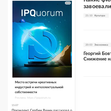
завоевали
21:10
Культура
20:03
Экономика
Георгий Бов
Снижение н
Место встречи креативных
индустрий и интеллектуальной
собственности
Реклама. https://ipquorum.ru
15:07
Президент Сербии Вучич рассказал о