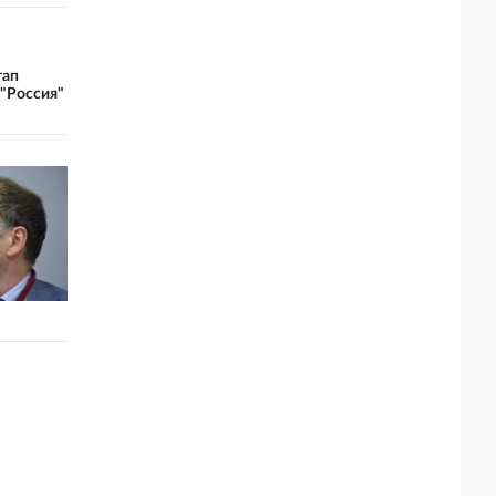
тап
"Россия"