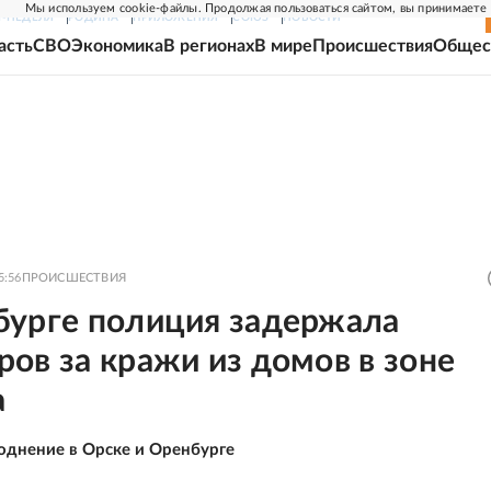
Мы используем cookie-файлы. Продолжая пользоваться сайтом, вы принимаете
Г-НЕДЕЛЯ
РОДИНА
ПРИЛОЖЕНИЯ
СОЮЗ
НОВОСТИ
асть
СВО
Экономика
В регионах
В мире
Происшествия
Общес
5:56
ПРОИСШЕСТВИЯ
бурге полиция задержала
ов за кражи из домов в зоне
а
однение в Орске и Оренбурге