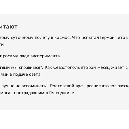
читают
вому суточному полету в космос: Что испытал Герман Титов 
ти
Хиросиму ради эксперимента
тями мы справимся": Как Севастополь второй месяц живет с
ями в подаче света
 лучше не вспоминать": Ростовский врач-реаниматолог расск
помогал пострадавшим в Геленджике