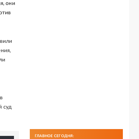
я, они
отив
овили
ния,
ли
в
й суд
ГЛАВНОЕ СЕГОДНЯ: