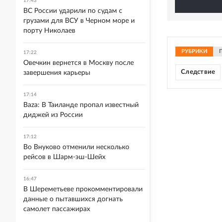
17:43
ВС России ударили по судам с
грузами для ВСУ в Черном море и
порту Николаев
РУБРИКИ
17:22
Овечкин вернется в Москву после
Следствие
завершения карьеры
17:14
Baza: В Таиланде пропал известный
диджей из России
17:12
Во Внуково отменили несколько
рейсов в Шарм-эш-Шейх
16:47
В Шереметьеве прокомментировали
данные о пытавшихся догнать
самолет пассажирах