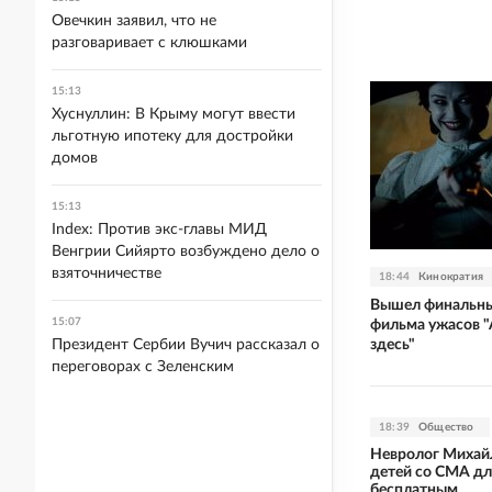
Овечкин заявил, что не
разговаривает с клюшками
15:13
Хуснуллин: В Крыму могут ввести
льготную ипотеку для достройки
домов
15:13
Index: Против экс-главы МИД
Венгрии Сийярто возбуждено дело о
взяточничестве
18:44
Кинократия
Вышел финальны
15:07
фильма ужасов "
здесь"
Президент Сербии Вучич рассказал о
переговорах с Зеленским
18:39
Общество
Невролог Михай
детей со СМА дл
бесплатным