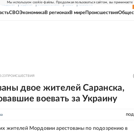
Мы используем cookie-файлы. Продолжая пользоваться сайтом, вы принимаете
Г-НЕДЕЛЯ
РОДИНА
ПРИЛОЖЕНИЯ
СОЮЗ
НОВОСТИ
асть
СВО
Экономика
В регионах
В мире
Происшествия
Общес
3:23
ПРОИСШЕСТВИЯ
ваны двое жителей Саранска,
вавшие воевать за Украину
ва
ПОД
них жителей Мордовии арестованы по подозрению в