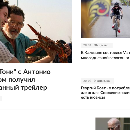
20:31
Общество
В Калязине состоялся V э
многодневной велогонки 
Тони" с Антонио
ом получил
20:03
Экономика
анный трейлер
Георгий Бовт - о потребл
алкоголя: Снижение нали
есть нюансы