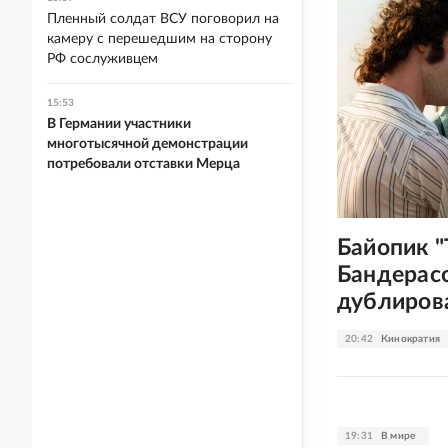
Пленный солдат ВСУ поговорил на
камеру с перешедшим на сторону
РФ сослуживцем
15:53
В Германии участники
многотысячной демонстрации
потребовали отставки Мерца
Байопик "
Бандерас
дублиров
20:42
Кинократия
19:31
В мире