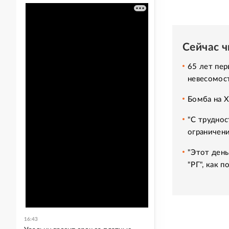
Сейчас 
65 лет пер
невесомос
Бомба на 
"С труднос
ограничени
"Этот день
"РГ", как 
16:43