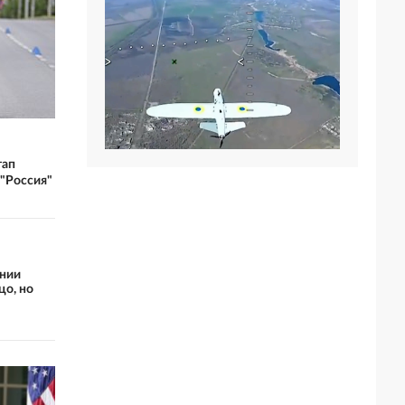
тап
"Россия"
ении
цо, но