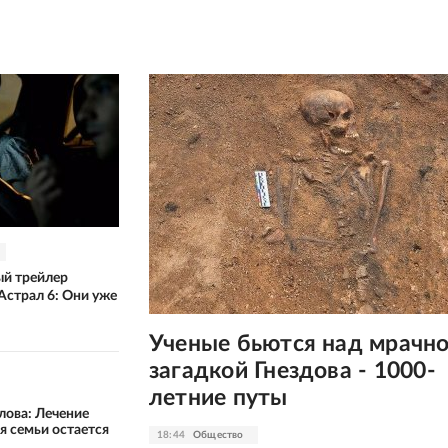
й трейлер
Астрал 6: Они уже
Ученые бьются над мрачн
загадкой Гнездова - 1000-
летние путы
лова: Лечение
я семьи остается
18:44
Общество