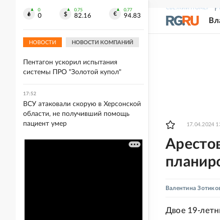
СВЕЖИЙ НОМЕР
Р
18:02
0
0.75
0.77
0
82.16
94.83
Вл
Метеоролог Шпиг предупредил о
грозящем Украине дефиците воды
НОВОСТИ
НОВОСТИ КОМПАНИЙ
17:53
Пентагон ускорил испытания
системы ПРО "Золотой купол"
17:52
ВСУ атаковали скорую в Херсонской
области, не получивший помощь
пациент умер
17.04.2024 1
Аресто
планиро
Валентина Зотико
Двое 19-лет