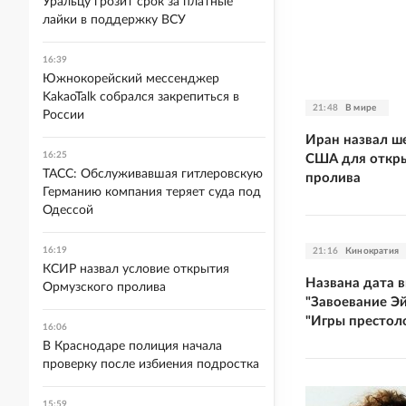
Уральцу грозит срок за платные
лайки в поддержку ВСУ
16:39
Южнокорейский мессенджер
KakaoTalk собрался закрепиться в
21:48
В мире
России
Иран назвал ше
16:25
США для откр
ТАСС: Обслуживавшая гитлеровскую
пролива
Германию компания теряет суда под
Одессой
16:19
21:16
Кинократия
КСИР назвал условие открытия
Названа дата 
Ормузского пролива
"Завоевание Э
"Игры престол
16:06
В Краснодаре полиция начала
проверку после избиения подростка
15:59