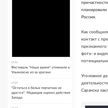
причастности
планировали 
России.
Как сообщило
контакт с пр
признанного 
фото- и виде
потенциально
17:51
Фестиваль "Наше время" отменили в
Ульяновске из-за урагана
Уголовное де
деятельности
17:47
"Остаться в белых перчатках не
Саранска зак
удастся": Медведев оценил действия
Запада