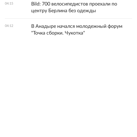
Bild: 700 велосипедистов проехали по
04:15
центру Берлина без одежды
В Анадыре начался молодежный форум
04:12
"Точка сборки. Чукотка"
Все новости
© 1998-
2026
ФГБУ «Редакция «Российской газеты»
18+