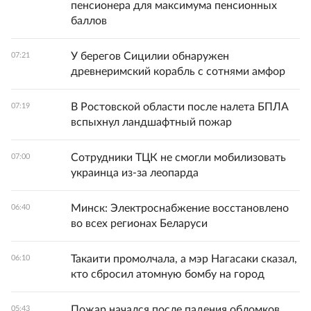
пенсионера для максимума пенсионных
баллов
У берегов Сицилии обнаружен
07:21
древнеримский корабль с сотнями амфор
В Ростовской области после налета БПЛА
07:19
вспыхнул ландшафтный пожар
Сотрудники ТЦК не смогли мобилизовать
07:00
украинца из-за леопарда
Минск: Электроснабжение восстановлено
06:40
во всех регионах Беларуси
Такаити промолчала, а мэр Нагасаки сказал,
06:10
кто сбросил атомную бомбу на город
Пожар начался после падения обломков
05:43