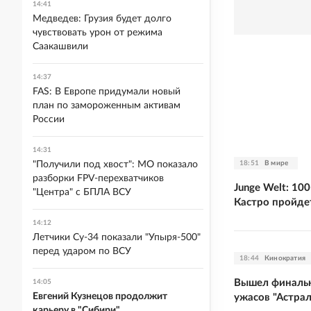
14:41
Медведев: Грузия будет долго
чувствовать урон от режима
Саакашвили
14:37
FAS: В Европе придумали новый
план по замороженным активам
России
14:31
18:51
В мире
"Получили под хвост": МО показало
разборки FPV-перехватчиков
Junge Welt: 1
"Центра" с БПЛА ВСУ
Кастро пройде
14:12
Летчики Су-34 показали "Упыря-500"
перед ударом по ВСУ
18:44
Кинократия
Вышел финаль
14:05
Евгений Кузнецов продолжит
ужасов "Астрал
карьеру в "Сибири"