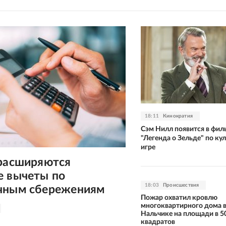
18:11
Кинократия
Сэм Нилл появится в фил
"Легенда о Зельде" по ку
игре
 расширяются
е вычеты по
18:03
Происшествия
чным сбережениям
Пожар охватил кровлю
многоквартирного дома 
Нальчике на площади в 5
квадратов