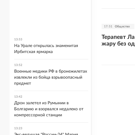
17:51
Общество
Терапевт Ла
13:53
жару без од
На Урале открылась знаменитая
Ирбитская ярмарка
13:52
Военные медики РФ в бронежилетах
извлекли из бойца взрывоопасный
предмет
13:42
Дрон залетел из Румынии в
Болгарию и взорвался недалеко от
компрессорной станции
13:23
Экс-ведущая "России-24" Мария