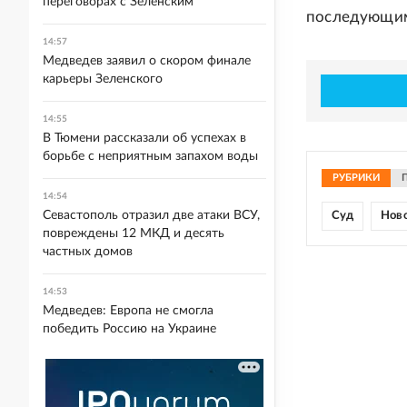
переговорах с Зеленским
последующим 
14:57
Медведев заявил о скором финале
карьеры Зеленского
14:55
В Тюмени рассказали об успехах в
борьбе с неприятным запахом воды
РУБРИКИ
14:54
Севастополь отразил две атаки ВСУ,
Суд
Нов
повреждены 12 МКД и десять
частных домов
14:53
Медведев: Европа не смогла
победить Россию на Украине