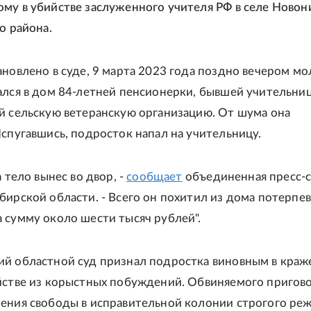
му в убийстве заслуженного учителя РФ в селе Новон
о района.
ановлено в суде, 9 марта 2023 года поздно вечером м
ался в дом 84-летней пенсионерки, бывшей учительни
й сельскую ветеранскую организацию. От шума она
Испугавшись, подросток напал на учительницу.
а тело вынес во двор, -
сообщает
объединенная пресс-
бирской области. - Всего он похитил из дома потерпе
 сумму около шести тысяч рублей".
й областной суд признал подростка виновным в краж
йстве из корыстных побуждений. Обвиняемого пригов
ения свободы в исправительной колонии строгого реж