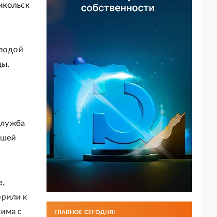
икольск
олодой
цы,
служба
вшей
е,
орили к
има с
ГЛАВНОЕ СЕГОДНЯ: