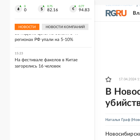
В Калмыкии колесо грузовика
СВЕЖИЙ НОМЕР
Р
отлетело в легковушку, один человек
0
0.75
0.77
0
82.16
94.83
Вл
погиб
НОВОСТИ
НОВОСТИ КОМПАНИЙ
15:47
За неделю цены на бензин в 49
регионах РФ упали на 5-10%
15:23
На фестивале факелов в Китае
загорелись 16 человек
17.04.2024 1
В Новос
убийст
Наталья Граф
(Нов
Новосибирски