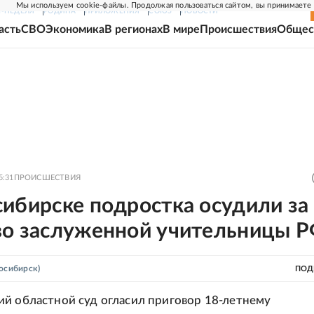
Мы используем cookie-файлы. Продолжая пользоваться сайтом, вы принимаете
Г-НЕДЕЛЯ
РОДИНА
ПРИЛОЖЕНИЯ
СОЮЗ
НОВОСТИ
асть
СВО
Экономика
В регионах
В мире
Происшествия
Общес
5:31
ПРОИСШЕСТВИЯ
ибирске подростка осудили за
во заслуженной учительницы 
осибирск)
ПОД
й областной суд огласил приговор 18-летнему