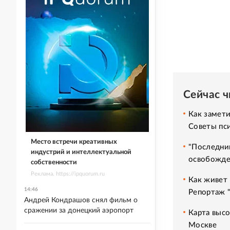
Сейчас 
Как замет
Советы пс
Место встречи креативных
"Последний
индустрий и интеллектуальной
освобожде
собственности
Реклама. https://ipquorum.ru
Как живет 
14:46
Репортаж 
Андрей Кондрашов снял фильм о
сражении за донецкий аэропорт
Карта высо
Москве