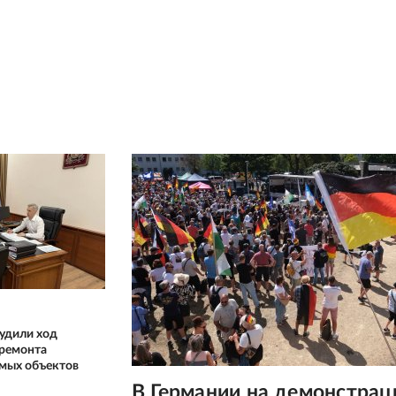
удили ход
 ремонта
имых объектов
В Германии на демонстрац