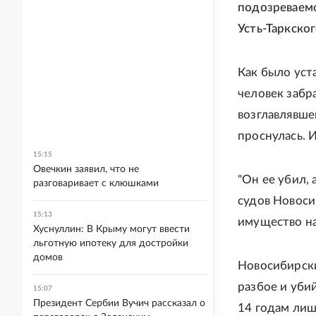
подозреваемо
Усть-Таркског
Как было уст
человек забр
возглавлявше
проснулась. 
15:15
Овечкин заявил, что не
"Он ее убил, 
разговаривает с клюшками
судов Новоси
15:13
имущество на
Хуснуллин: В Крыму могут ввести
льготную ипотеку для достройки
домов
Новосибирски
разбое и уби
15:07
Президент Сербии Вучич рассказал о
14 годам лиш