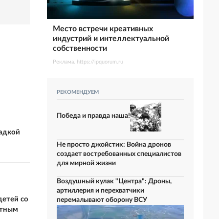
Место встречи креативных
индустрий и интеллектуальной
собственности
Реклама. https://ipquorum.ru
РЕКОМЕНДУЕМ
Победа и правда наша!
гадкой
Не просто джойстик: Война дронов
создает востребованных специалистов
для мирной жизни
Воздушный кулак "Центра": Дроны,
артиллерия и перехватчики
детей со
перемалывают оборону ВСУ
атным