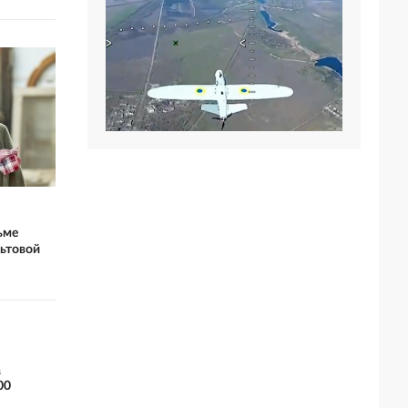
ьме
льтовой
в
00