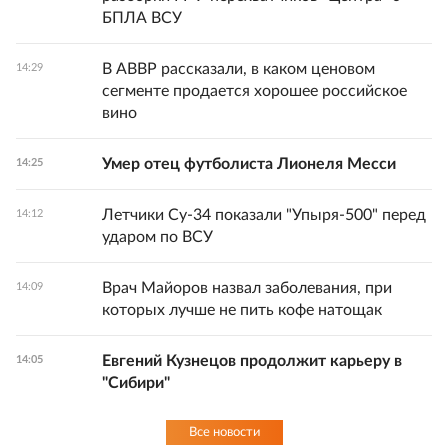
БПЛА ВСУ
В АВВР рассказали, в каком ценовом
14:29
сегменте продается хорошее российское
вино
Умер отец футболиста Лионеля Месси
14:25
Летчики Су-34 показали "Упыря-500" перед
14:12
ударом по ВСУ
Врач Майоров назвал заболевания, при
14:09
которых лучше не пить кофе натощак
Евгений Кузнецов продолжит карьеру в
14:05
"Сибири"
Все новости