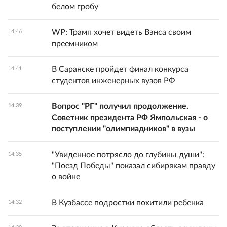
белом гробу
WP: Трамп хочет видеть Вэнса своим
14:46
преемником
В Саранске пройдет финал конкурса
14:41
студентов инженерных вузов РФ
Вопрос "РГ" получил продолжение.
14:39
Советник президента РФ Ямпольская - о
поступлении "олимпиадников" в вузы
"Увиденное потрясло до глубины души":
14:35
"Поезд Победы" показал сибирякам правду
о войне
В Кузбассе подростки похитили ребенка
14:32