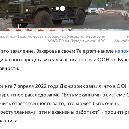
еспечили безопасность ротации наблюдателей миссии
И
МАГАТЭ на Запорожской АЭС
Минобо
это заявление, Захарова в своем Telegram-канале
напо
иального представителя и офиса генсека ООН по Буче
авности.
ифинге 7 апреля 2022 года Дюжаррик заявил, что в ООН
парентное расследование. "Есть механизмы в системе
чить ответственность за то, что может быть очень
реступлениями, эти механизмы работают", - процитир
аррика.