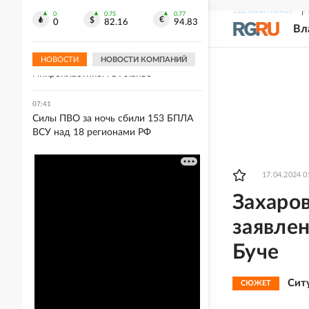
гимн России
СВЕЖИЙ НОМЕР
Р
0
0.75
0.77
0
82.16
94.83
Вл
07:53
Российские туристы обратили
внимание на загрязнение
НОВОСТИ
НОВОСТИ КОМПАНИЙ
микропластиком в Аланье
07:41
Силы ПВО за ночь сбили 153 БПЛА
ВСУ над 18 регионами РФ
17.04.2024 0
Захаров
заявле
Буче
Сит
СЮЖЕТ