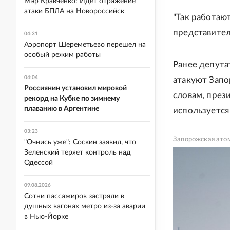
Мэр Кравченко: Идет отражение
атаки БПЛА на Новороссийск
"Так работаю
представите
04:31
Аэропорт Шереметьево перешел на
особый режим работы
Ранее депут
04:04
атакуют Запо
Россиянин установил мировой
словам, през
рекорд на Кубке по зимнему
плаванию в Аргентине
используется
03:23
Запорожская ато
"Очнись уже": Соскин заявил, что
Зеленский теряет контроль над
Одессой
09.08.2026
Сотни пассажиров застряли в
душных вагонах метро из-за аварии
в Нью-Йорке