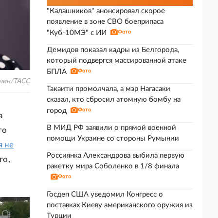
"Калашников" анонсировал скорое
появление в зоне СВО боеприпаса
"Куб-10МЭ" с ИИ
Фото
Демидов показал кадры из Белгорода,
который подвергся массированной атаке
БПЛА
Фото
лин/ТАСС
Такаити промолчала, а мэр Нагасаки
сказал, кто сбросил атомную бомбу на
город
Фото
а
В МИД РФ заявили о прямой военной
то
помощи Украине со стороны Румынии
я не
Россиянка Александрова выбила первую
го,
ракетку мира Соболенко в 1/8 финала
Фото
Госдеп США уведомил Конгресс о
поставках Киеву американского оружия из
Турции