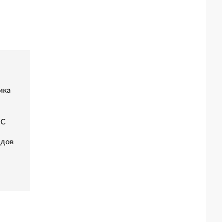
ика
ЭС
одов