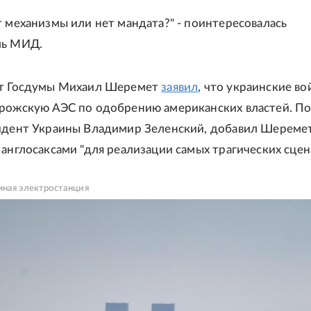
т механизмы или нет мандата?" - поинтересовалась
ль МИД.
ат Госдумы Михаил Шеремет
заявил
, что украинские во
рожскую АЭС по одобрению американских властей. По
идент Украины Владимир Зеленский, добавил Шеремет
 англосаксами "для реализации самых трагических сцен
мная электростанция