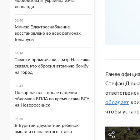
мобилизовать украинца из-за
леопарда
06:40
Минск: Электроснабжение
восстановлено во всех регионах
Беларуси
06:10
Такаити промолчала, а мэр Нагасаки
сказал, кто сбросил атомную бомбу
на город
Ранее офици
Стефан Дюжар
05:43
ответственен
Пожар начался после падения
обломков БПЛА во время атаки ВСУ
обладает
кри
на Новороссийск
чтобы устано
05:30
В Бурятии двухлетний ребенок
выпал из окна пятого этажа