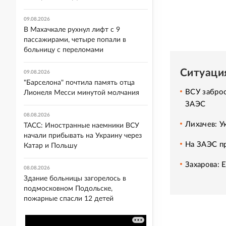
09.08.2026
В Махачкале рухнул лифт с 9
пассажирами, четыре попали в
больницу с переломами
Ситуаци
09.08.2026
"Барселона" почтила память отца
ВСУ заброс
Лионеля Месси минутой молчания
ЗАЭС
08.08.2026
Лихачев: 
ТАСС: Иностранные наемники ВСУ
начали прибывать на Украину через
На ЗАЭС п
Катар и Польшу
Захарова: 
08.08.2026
Здание больницы загорелось в
подмосковном Подольске,
пожарные спасли 12 детей