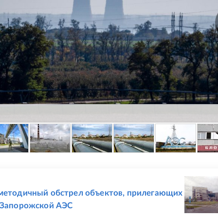
Е
методичный обстрел объектов, прилегающих
 Запорожской АЭС