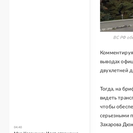
ВС РФ об
Комментируя 
выводах офиц
двухлетней д
Тогда, на бр
видеть транс
чтобы обеспе
серьезными п
Захарова Дюж
04:40