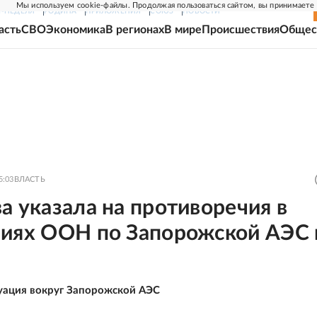
Мы используем cookie-файлы. Продолжая пользоваться сайтом, вы принимаете
Г-НЕДЕЛЯ
РОДИНА
ПРИЛОЖЕНИЯ
СОЮЗ
НОВОСТИ
асть
СВО
Экономика
В регионах
В мире
Происшествия
Общес
5:03
ВЛАСТЬ
а указала на противоречия в
ниях ООН по Запорожской АЭС 
уация вокруг Запорожской АЭС