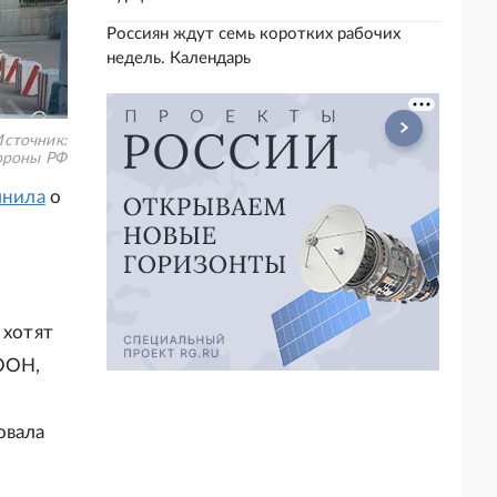
Россиян ждут семь коротких рабочих
недель. Календарь
сточник:
роны РФ
мнила
о
 хотят
 ООН,
овала