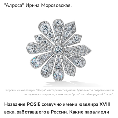
"Алроса" Ирина Морозовская.
В броши из коллекции "Веера" мастерски соединены бриллианты современных и
исторических огранок, в том числе "роза" и крайне редкий "парус".
Название POSIE созвучно имени ювелира XVIII
века, работавшего в России. Какие параллели